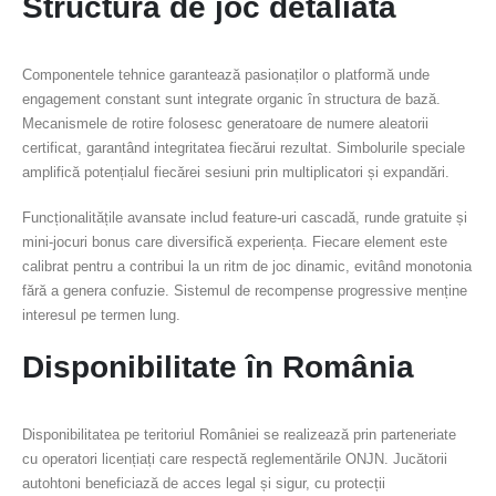
Structura de joc detaliată
Componentele tehnice garantează pasionaților o platformă unde
engagement constant sunt integrate organic în structura de bază.
Mecanismele de rotire folosesc generatoare de numere aleatorii
certificat, garantând integritatea fiecărui rezultat. Simbolurile speciale
amplifică potențialul fiecărei sesiuni prin multiplicatori și expandări.
Funcționalitățile avansate includ feature-uri cascadă, runde gratuite și
mini-jocuri bonus care diversifică experiența. Fiecare element este
calibrat pentru a contribui la un ritm de joc dinamic, evitând monotonia
fără a genera confuzie. Sistemul de recompense progressive menține
interesul pe termen lung.
Disponibilitate în România
Disponibilitatea pe teritoriul României se realizează prin parteneriate
cu operatori licențiați care respectă reglementările ONJN. Jucătorii
autohtoni beneficiază de acces legal și sigur, cu protecții