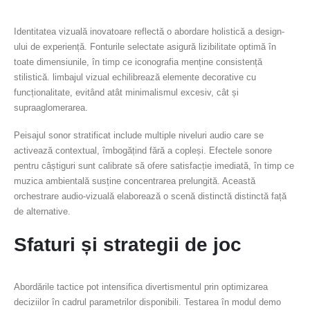
Identitatea vizuală inovatoare reflectă o abordare holistică a design-
ului de experiență. Fonturile selectate asigură lizibilitate optimă în
toate dimensiunile, în timp ce iconografia menține consistență
stilistică. limbajul vizual echilibrează elemente decorative cu
funcționalitate, evitând atât minimalismul excesiv, cât și
supraaglomerarea.
Peisajul sonor stratificat include multiple niveluri audio care se
activează contextual, îmbogățind fără a copleși. Efectele sonore
pentru câștiguri sunt calibrate să ofere satisfacție imediată, în timp ce
muzica ambientală susține concentrarea prelungită. Această
orchestrare audio-vizuală elaborează o scenă distinctă distinctă față
de alternative.
Sfaturi și strategii de joc
Abordările tactice pot intensifica divertismentul prin optimizarea
deciziilor în cadrul parametrilor disponibili. Testarea în modul demo