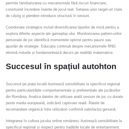
permite familiarizarea cu mecanismele fără riscuri financiare,
construind încredere înainte de jocul real. Setarea unor target-uri clare
de câștig și pierdere introduce structură în sesiuni.
Coordonate strategice includ diversificarea tipurilor de miză pentru a
explora diferite aspecte ale gameplay-ului. Monitorizarea pattern-urilor
personale de joc identifică momentele optime pentru pauze sau
ajustări de strategie. Educația continuă despre mecanismele RNG
elimină miturile și fundamentează decizii pe realități matematice.
Succesul în spațiul autohton
Succesul pe piața locală ilustrează sensibilitate la specificul regional
pentru particularitățile comportamentale și preferențiale ale jucătorilor
din România. Analiza datelor de utilizare arată sesiuni de joc cu durate
peste media europeană, indicând captivare reală. Ratele de
recomandare organică între utilizatori confirmă satisfacția genuină.
Integrarea în cultura jocului online românesc ilustrează sensibilitate la
specificul regional și respect pentru tradițiile locale de entertainment.