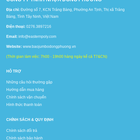
Địa chỉ:
Đường số 7, KCN Trảng Bàng, Phường An Tịnh, Thị xã Trảng
Bàng, Tỉnh Tây Ninh, Việt Nam
Điện thoại:
0276.3897216
Email:
info@easternpoly.com
Website:
www.baojumbodongphuong.vn
(Thời gian làm việc: 7h00 - 19h00 hàng ngày kể cả T7&CN)
HỖ TRỢ
Những câu hỏi thường gặp
Hướng dẫn mua hàng
Chính sách vận chuyển
Hình thức thanh toán
CHÍNH SÁCH & QUY ĐỊNH
Chính sách đổi trả
Chính sách bảo hành