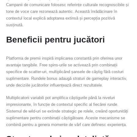
Campanii de comunicare folosesc referințe culturale recognoscibile și
tone de voce care rezonează autentic. Această înrădăcinare în
contextul local explică adoptarea extinsă și percepția pozitivă
susținută.
Beneficii pentru jucători
Platforma de premii inspiră implicarea constantă prin oferirea unor
avantaje tangibile. Free spins-urile se activează prin combinații
specifice de scatter-uri, multiplicând șansele de câștig fără costuri
suplimentare. Rundele bonus adaugă straturi de gameplay interactiv,
unde deciziile jucătorilor influențează direct rezultatele.
Multiplicatorii variabili pot amplifica câștigurile până la niveluri
impresionante, în funcție de contextul specific al fiecărei runde.
Sistemul de wild-uri se extinde strategic pe rolele, creând oportunități
suplimentare pentru combinații câștigătoare. Aceste mecanisme se
combină pentru a genera momente de vârf care definesc experiența.