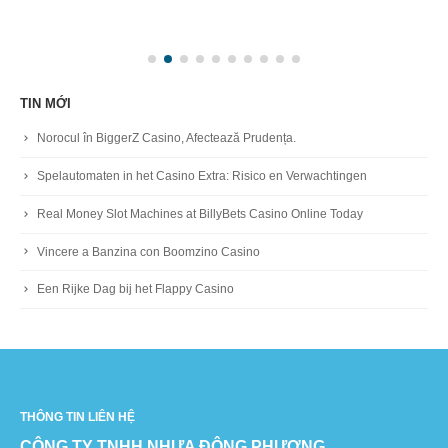
TIN MỚI
Norocul în BiggerZ Casino, Afectează Prudența.
Spelautomaten in het Casino Extra: Risico en Verwachtingen
Real Money Slot Machines at BillyBets Casino Online Today
Vincere a Banzina con Boomzino Casino
Een Rijke Dag bij het Flappy Casino
THÔNG TIN LIÊN HỆ
CÔNG TY TNHH NHỰA ĐÔNG PHƯƠNG