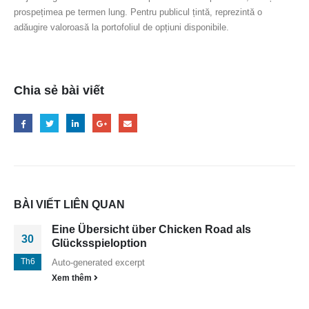
prospețimea pe termen lung. Pentru publicul țintă, reprezintă o
adăugire valoroasă la portofoliul de opțiuni disponibile.
Chia sẻ bài viết
BÀI VIẾT LIÊN QUAN
Eine Übersicht über Chicken Road als
30
Glücksspieloption
Th6
Auto-generated excerpt
Xem thêm