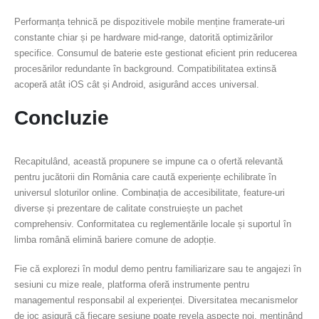
Performanța tehnică pe dispozitivele mobile menține framerate-uri
constante chiar și pe hardware mid-range, datorită optimizărilor
specifice. Consumul de baterie este gestionat eficient prin reducerea
procesărilor redundante în background. Compatibilitatea extinsă
acoperă atât iOS cât și Android, asigurând acces universal.
Concluzie
Recapitulând, această propunere se impune ca o ofertă relevantă
pentru jucătorii din România care caută experiențe echilibrate în
universul sloturilor online. Combinația de accesibilitate, feature-uri
diverse și prezentare de calitate construiește un pachet
comprehensiv. Conformitatea cu reglementările locale și suportul în
limba română elimină bariere comune de adopție.
Fie că explorezi în modul demo pentru familiarizare sau te angajezi în
sesiuni cu mize reale, platforma oferă instrumente pentru
managementul responsabil al experienței. Diversitatea mecanismelor
de joc asigură că fiecare sesiune poate revela aspecte noi, menținând