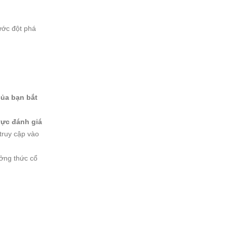
ước đột phá
ủa bạn bắt
vực đánh giá
truy cập vào
ưởng thức cổ