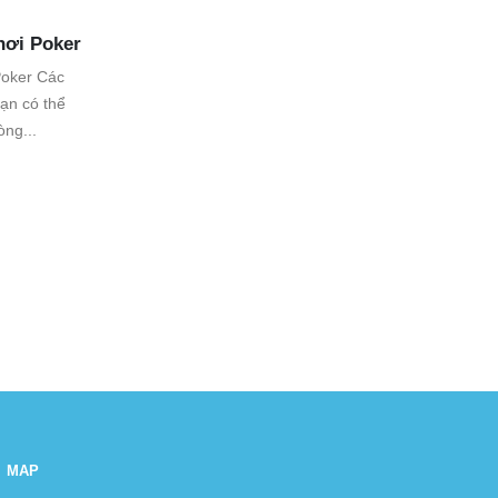
Chơi Miễn
Cách Chơi Poker Cho Người
03
25
Mới Bắt đầu
Th9
Miễn Phí Và
Cách Chơi Poker Cho Người Mới Bắt
h phải hiểu
đầu Người thích chơi trò chơi từ
c đảm...
Thực tế Chơi đội bổ...
Xem thêm
MAP