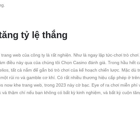
ng.
tăng tỷ lệ thắng
trang web của công ty là rất nghiện. Như là ngay lập tức-chơi trò chơi 
ạn làm điều này qua của chúng tôi Chọn Casino đánh giá. Trong hầu hết 
elios, tất cả nắm để gắn bó trò chơi của kế hoạch chiến lược. Mặc dù 
 một rủi ro và gamble cơ khí. Có rất nhiều thương hiệu cấp phép ở trên 
 now khe trang web, trong 2023 này cờ bạc. Eye of ra chơi miễn phí 
ck và thậm chí nếu bạn không có bất kỳ kinh nghiệm, và bất kỳ cuộn tă