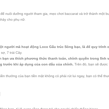
cụ để nuôi dưỡng người tham gia, mẹo chơi baccarat và trở thành một b
 nhảy cho phụ nữ.
 người mà hoạt động Loco Gấu trúc Sòng bạc, là để quy trình c
sợ, 7 trái Cây.
n bạn ưa thích phương thức thanh toán, chính quyền trong lĩnh 
g trước khi áp dụng của con dấu của chính.
Trên đó, bạn sẽ được 
tiền thưởng của bạn tiền mặt không có phải rút lui ngay, bạn có thể th
g