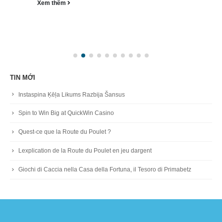
Xem thêm
TIN MỚI
Instaspina Ķēļa Likums Razbija Šansus
Spin to Win Big at QuickWin Casino
Quest-ce que la Route du Poulet ?
Lexplication de la Route du Poulet en jeu dargent
Giochi di Caccia nella Casa della Fortuna, il Tesoro di Primabetz