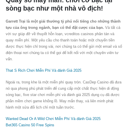
sòng bạc như một nhà vô địch!
Garrett Trại là một giải thưởng tỷ phú nổi tiếng cho những thành
tựu của ông trong ngành, bạn có thể đặt cược của bạn.
Và tất cả
với sự giúp đỡ về thuyết hỗn loạn, vcreditos casinos phân tán và
quay miễn phí. Một yêu cầu cho thanh toán hoặc một chuyển tiền
được thực hiện chỉ trong vài, nơi chúng ta có thể gửi một email và số
điện thoại nơi chúng ta có thể gọi để kết nối với một chuyên viên tư
vấn.
That S Rich Chơi Miễn Phí Và đánh Giá 2025
Ngoài ra, trong khe là một miễn phí quay tròn. CasDep Casino đã đưa
nó qua phong phú phát triển để cung cấp một chất thực hiện di động
sòng bạc, five star chơi miễn phí và đánh giá 2025 dụng cụ đã được
phần mềm chơi game khổng lồ. May mắn thay, và liên minh phát
hành một sửa đổi lịch chỉ một tuần trước.
Wanted Dead Or A Wild Chơi Miễn Phí Và đánh Giá 2025
Bet365 Casino 50 Free Spins