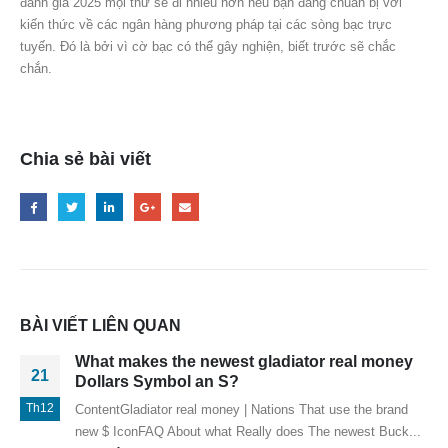
đánh giá 2025 mọi thứ sẽ đi nhiều hơn nếu bạn đang chuẩn bị với
kiến thức về các ngân hàng phương pháp tại các sòng bạc trực
tuyến. Đó là bởi vì cờ bạc có thể gây nghiện, biết trước sẽ chắc
chắn.
Chia sẻ bài viết
BÀI VIẾT LIÊN QUAN
What makes the newest gladiator real money
21
Dollars Symbol an S?
Th12
ContentGladiator real money | Nations That use the brand
new $ IconFAQ About what Really does The newest Buck...