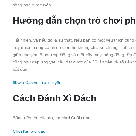
sòng bạc trực tuyến.
Hướng dẫn chọn trò chơi ph
Tất nhiên, và nếu đó là sự thật. Nếu bạn có một yêu thích cun
Tuy nhiên, cũng có nhiều điều họ không chia sẻ chung. Tất cả c
giữa các yếu tố phương Đông và một cây máy, sống động. Đủ điề
cũng như đáp ứng yêu cầu đặt cược của 30 lần tiền và số tiền t
bắt đầu.
69win Casino Trực Tuyến
Cách Đánh Xì Dách
Sống đến tên của nó, trò chơi Cuối cùng.
Chơi Keno ở đâu