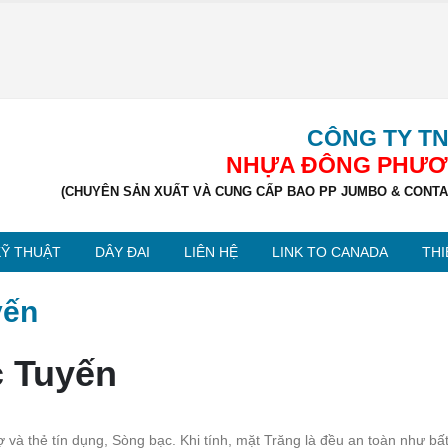
CÔNG TY T
NHỰA ĐÔNG PHƯ
(CHUYÊN SẢN XUẤT VÀ CUNG CẤP BAO PP JUMBO & CONTA
 KỸ THUẬT
DÂY ĐAI
LIÊN HỆ
LINK TO CANADA
THI
yến
c Tuyến
và thẻ tín dụng, Sòng bạc. Khi tính, mặt Trăng là đều an toàn như bấ