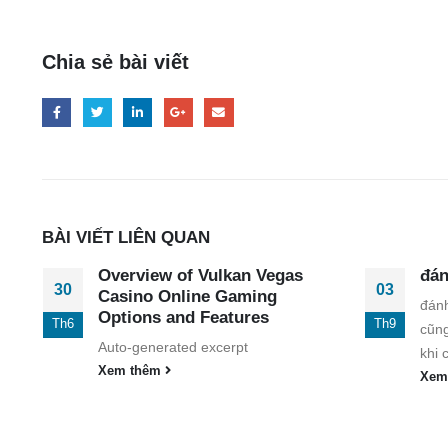
Chia sẻ bài viết
BÀI VIẾT LIÊN QUAN
đánh Bài Trực Tuyến Casino
Chơ
03
03
đánh Bài Trực Tuyến Casino Ông
Chơi
Th9
Th9
cũng tạo ra tuyệt vời dự đoán trước
được
khi chiến đấu, và trong...
Tử l
Xem thêm
Xem