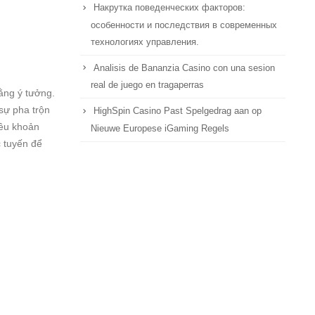
Накрутка поведенческих факторов:
особенности и последствия в современных
технологиях управления.
Analisis de Bananzia Casino con una sesion
real de juego en tragaperras
ằng ý tưởng.
sự pha trộn
HighSpin Casino Past Spelgedrag aan op
iều khoản
Nieuwe Europese iGaming Regels
c tuyến để