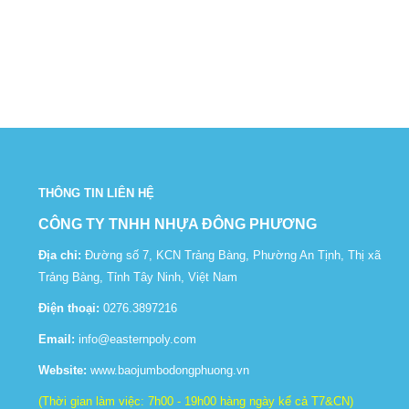
THÔNG TIN LIÊN HỆ
CÔNG TY TNHH NHỰA ĐÔNG PHƯƠNG
Địa chỉ:
Đường số 7, KCN Trảng Bàng, Phường An Tịnh, Thị xã
Trảng Bàng, Tỉnh Tây Ninh, Việt Nam
Điện thoại:
0276.3897216
Email:
info@easternpoly.com
Website:
www.baojumbodongphuong.vn
(Thời gian làm việc: 7h00 - 19h00 hàng ngày kể cả T7&CN)