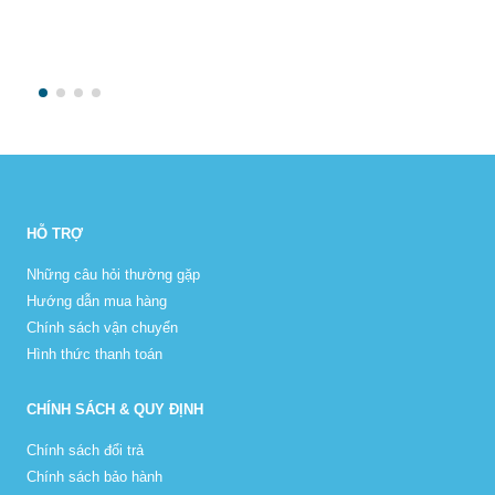
HỖ TRỢ
Những câu hỏi thường gặp
Hướng dẫn mua hàng
Chính sách vận chuyển
Hình thức thanh toán
CHÍNH SÁCH & QUY ĐỊNH
Chính sách đổi trả
Chính sách bảo hành