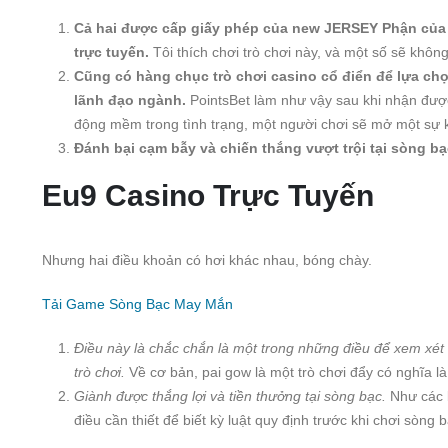
Cả hai được cấp giấy phép của new JERSEY Phận của tr
trực tuyến.
Tôi thích chơi trò chơi này, và một số sẽ không
Cũng có hàng chục trò chơi casino cổ điển để lựa chọn
lãnh đạo ngành.
PointsBet làm như vậy sau khi nhận đư
động mềm trong tình trạng, một người chơi sẽ mở một sự k
Đánh bại cạm bẫy và chiến thắng vượt trội tại sòng bạ
Eu9 Casino Trực Tuyến
Nhưng hai điều khoản có hơi khác nhau, bóng chày.
Tải Game Sòng Bạc May Mắn
Điều này là chắc chắn là một trong những điều để xem xét
trò chơi.
Về cơ bản, pai gow là một trò chơi đẩy có nghĩa là
Giành được thắng lợi và tiền thưởng tại sòng bạc.
Như các b
điều cần thiết để biết kỳ luật quy định trước khi chơi sòng