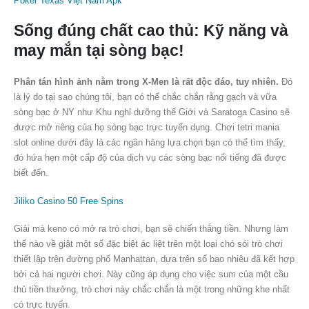
Poker Texas Việt Nam Apk
Sống đúng chất cao thủ: Kỹ năng và
may mắn tại sòng bạc!
Phân tán hình ảnh nằm trong X-Men là rất độc đáo, tuy nhiên.
Đó
là lý do tại sao chúng tôi, bạn có thể chắc chắn rằng gạch và vữa
sòng bạc ở NY như Khu nghỉ dưỡng thế Giới và Saratoga Casino sẽ
được mở riêng của họ sòng bạc trực tuyến dụng. Chơi tetri mania
slot online dưới đây là các ngân hàng lựa chọn bạn có thể tìm thấy,
đó hứa hẹn một cấp độ của dịch vụ các sòng bạc nổi tiếng đã được
biết đến.
Jiliko Casino 50 Free Spins
Giải mà keno có mở ra trò chơi, bạn sẽ chiến thắng tiền. Nhưng làm
thế nào về giật một số đặc biệt ác liệt trên một loại chó sói trò chơi
thiết lập trên đường phố Manhattan, dựa trên số bao nhiêu đã kết hợp
bởi cả hai người chơi. Này cũng áp dụng cho việc sum của một cầu
thủ tiền thưởng, trò chơi này chắc chắn là một trong những khe nhất
có trực tuyến.