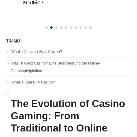
Xem thêm
TIN MỚI
What is Amazon Slots Casino?
Was ist Godz Casino? Eine Beschreibung der Online-
Glücksspielplattform.
What is King Billy Casino?
The Evolution of Casino
Gaming: From
Traditional to Online