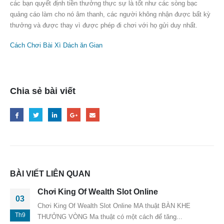
các bạn quyết định tiền thưởng thực sự là tốt như các sòng bạc
quảng cáo làm cho nó âm thanh, các người không nhận được bất kỳ
thưởng và được thay vì được phép đi chơi với họ gửi duy nhất.
Cách Chơi Bài Xì Dách ăn Gian
Chia sẻ bài viết
BÀI VIẾT LIÊN QUAN
Chơi King Of Wealth Slot Online
03
Chơi King Of Wealth Slot Online MA thuật BÀN KHE
Th9
THƯỞNG VÒNG Ma thuật có một cách để tăng...