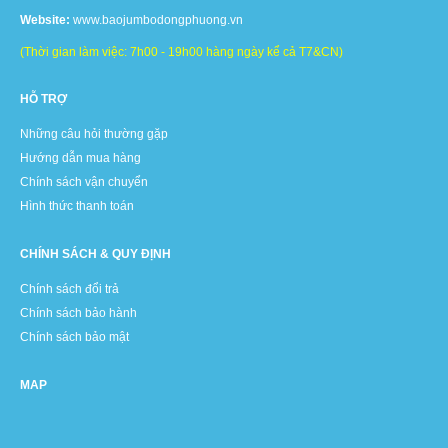
Website:
www.baojumbodongphuong.vn
(Thời gian làm việc: 7h00 - 19h00 hàng ngày kể cả T7&CN)
HỖ TRỢ
Những câu hỏi thường gặp
Hướng dẫn mua hàng
Chính sách vận chuyển
Hình thức thanh toán
CHÍNH SÁCH & QUY ĐỊNH
Chính sách đổi trả
Chính sách bảo hành
Chính sách bảo mật
MAP