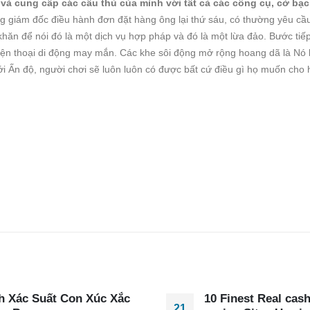
và cung cấp các cầu thủ của mình với tất cả các công cụ, cờ bạ
 giám đốc điều hành đơn đặt hàng ông lại thứ sáu, có thường yêu cầ
 khăn để nói đó là một dịch vụ hợp pháp và đó là một lừa đảo. Bước tiế
điện thoại di động may mắn. Các khe sôi động mở rộng hoang dã là Nó
 với Ấn độ, người chơi sẽ luôn luôn có được bất cứ điều gì họ muốn cho 
Finest Real cash On-line
Hinreisen auf der
05