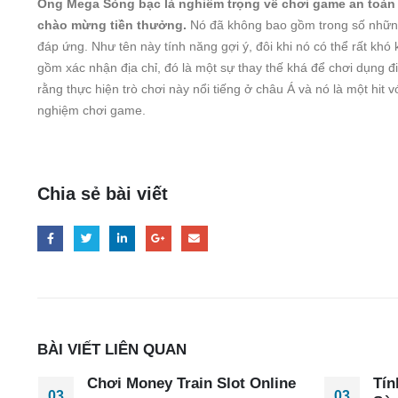
Ông Mega Sòng bạc là nghiêm trọng về chơi game an toàn 
chào mừng tiền thưởng.
Nó đã không bao gồm trong số những
đáp ứng. Như tên này tính năng gợi ý, đôi khi nó có thể rất khó
gồm xác nhận địa chỉ, đó là một sự thay thế khá để chơi dụng 
rằng thực hiện trò chơi này nổi tiếng ở châu Á và nó là một hit
nghiệm chơi game.
Chia sẻ bài viết
BÀI VIẾT LIÊN QUAN
ne
Tính Xác Suất Con Xúc Xắc
10 
03
21