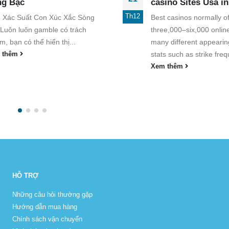
ino Sites Usa in the 2025
Hühnerroute
Th1
 casinos normally offer step
Auto-generated excerpt
e,000–six,000 online slots, with
Xem thêm
 different appearing actual-date
s such as strike frequency and...
 thêm
HỖ TRỢ
Những câu hỏi thường gặp
Hướng dẫn mua hàng
Chính sách vận chuyển