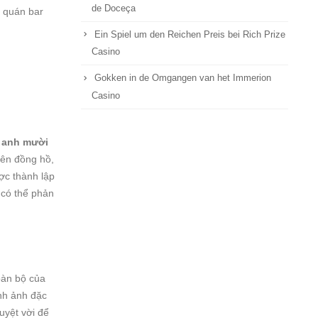
de Doceça
i quán bar
Ein Spiel um den Reichen Preis bei Rich Prize
Casino
Gokken in de Omgangen van het Immerion
Casino
o anh mười
rên đồng hồ,
ợc thành lập
 có thể phản
oàn bộ của
ình ảnh đặc
uyệt vời để