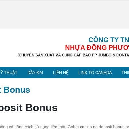
CÔNG TY T
NHỰA ĐÔNG PHƯ
(CHUYÊN SẢN XUẤT VÀ CUNG CẤP BAO PP JUMBO & CONTA
 KỸ THUẬT
DÂY ĐAI
LIÊN HỆ
LINK TO CANADA
THI
t Bonus
posit Bonus
ông có bằng cách sử dụng tiền thật. Gnbet casino no deposit bonus h