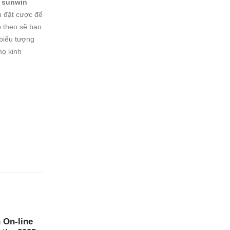
c sunwin
u đặt cược để
p theo sẽ bao
 biểu tượng
họ kinh
Mostbet Bahisçisi: En İyi
06