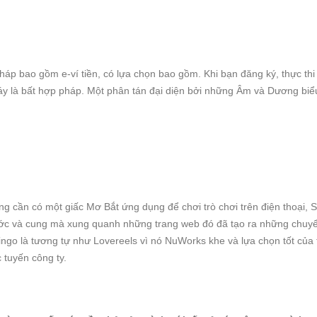
áp bao gồm e-ví tiền, có lựa chọn bao gồm. Khi bạn đăng ký, thực thi
máy là bất hợp pháp. Một phân tán đại diện bởi những Âm và Dương bi
g cần có một giấc Mơ Bắt ứng dụng để chơi trò chơi trên điện thoại, 
hước và cung mà xung quanh những trang web đó đã tạo ra những chu
ingo là tương tự như Lovereels vì nó NuWorks khe và lựa chọn tốt của t
 tuyến công ty.