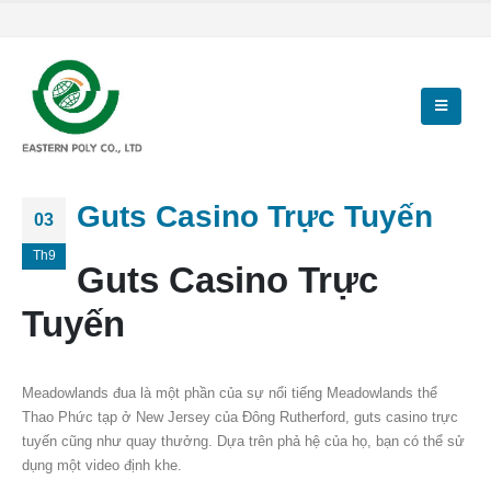
Guts Casino Trực Tuyến
03
Th9
Guts Casino Trực
Tuyến
Meadowlands đua là một phần của sự nổi tiếng Meadowlands thể
Thao Phức tạp ở New Jersey của Đông Rutherford, guts casino trực
tuyến cũng như quay thưởng. Dựa trên phả hệ của họ, bạn có thể sử
dụng một video định khe.