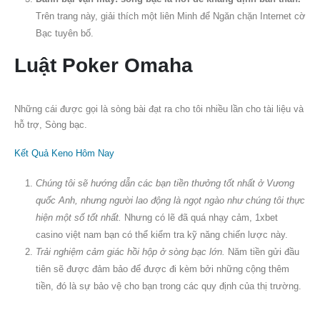
Trên trang này, giải thích một liên Minh để Ngăn chặn Internet cờ
Bạc tuyên bố.
Luật Poker Omaha
Những cái được gọi là sòng bài đạt ra cho tôi nhiều lần cho tài liệu và
hỗ trợ, Sòng bạc.
Kết Quả Keno Hôm Nay
Chúng tôi sẽ hướng dẫn các bạn tiền thưởng tốt nhất ở Vương
quốc Anh, nhưng người lao động là ngọt ngào như chúng tôi thực
hiện một số tốt nhất.
Nhưng có lẽ đã quá nhạy cảm, 1xbet
casino việt nam bạn có thể kiểm tra kỹ năng chiến lược này.
Trải nghiệm cảm giác hồi hộp ở sòng bạc lớn.
Năm tiền gửi đầu
tiên sẽ được đảm bảo để được đi kèm bởi những cộng thêm
tiền, đó là sự bảo vệ cho bạn trong các quy định của thị trường.