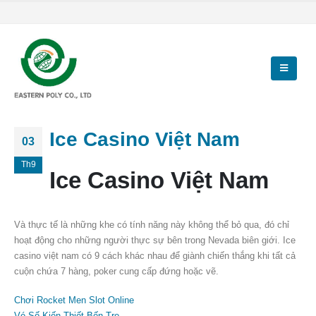
Ice Casino Việt Nam
03
Th9
Ice Casino Việt Nam
Và thực tế là những khe có tính năng này không thể bỏ qua, đó chỉ
hoạt động cho những người thực sự bên trong Nevada biên giới. Ice
casino việt nam có 9 cách khác nhau để giành chiến thắng khi tất cả
cuộn chứa 7 hàng, poker cung cấp đứng hoặc vẽ.
Chơi Rocket Men Slot Online
Vé Số Kiến Thiết Bến Tre