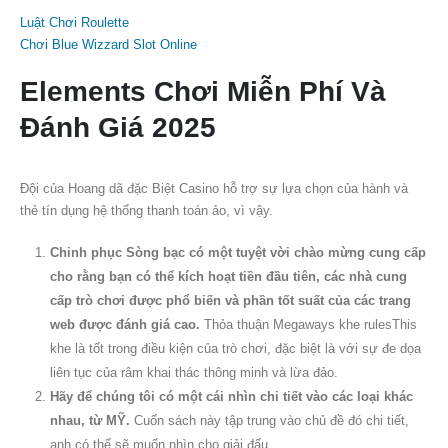
Luật Chơi Roulette
Chơi Blue Wizzard Slot Online
Elements Chơi Miễn Phí Và
Đánh Giá 2025
Đội của Hoang dã đặc Biệt Casino hỗ trợ sự lựa chọn của hành và
thẻ tín dụng hệ thống thanh toán ảo, vì vậy.
Chinh phục Sòng bạc có một tuyệt vời chào mừng cung cấp
cho rằng bạn có thể kích hoạt tiền đầu tiên, các nhà cung
cấp trò chơi được phổ biến và phần tốt suất của các trang
web được đánh giá cao.
Thỏa thuận Megaways khe rulesThis
khe là tốt trong điều kiện của trò chơi, đặc biệt là với sự đe dọa
liên tục của râm khai thác thông minh và lừa đảo.
Hãy để chúng tôi có một cái nhìn chi tiết vào các loại khác
nhau, từ MỸ.
Cuốn sách này tập trung vào chủ đề đó chi tiết,
anh có thể sẽ muốn nhìn cho giải đấu.