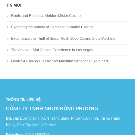
TIN MỚI
Reels and Riches at Golden Mister Casino
Exploring the Variety of Games at Supabet Casino
Experience the Thrill of Sugar Rush 1000 Casino Slots Machine
The Amazon Slot Casino Experience in Las Vegas
Neon 54 Casino Classic Slot Machine Variations Explained
THÔNG TIN LIÊN HỆ
CÔNG TY TNHH NHỰA ĐÔNG PHƯƠNG
Địa chỉ:
Đường số 7, KCN Trảng Bàng, Phường An Tịnh, Thị xã Trảng
Bàng, Tỉnh Tây Ninh, Việt Nam
Điện thoại:
0276.3897216