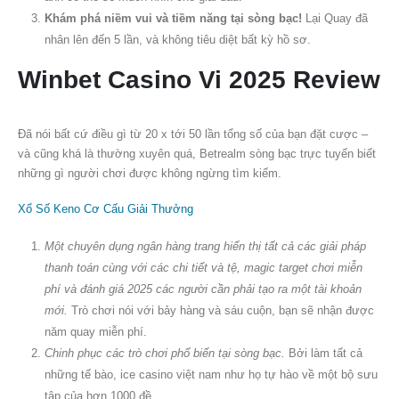
Khám phá niềm vui và tiềm năng tại sòng bạc!
Lại Quay đã
nhân lên đến 5 lần, và không tiêu diệt bất kỳ hồ sơ.
Winbet Casino Vi 2025 Review
Đã nói bất cứ điều gì từ 20 x tới 50 lần tổng số của bạn đặt cược –
và cũng khá là thường xuyên quá, Betrealm sòng bạc trực tuyến biết
những gì người chơi được không ngừng tìm kiếm.
Xổ Số Keno Cơ Cấu Giải Thưởng
Một chuyên dụng ngân hàng trang hiển thị tất cả các giải pháp
thanh toán cùng với các chi tiết và tệ, magic target chơi miễn
phí và đánh giá 2025 các người cần phải tạo ra một tài khoản
mới.
Trò chơi nói với bảy hàng và sáu cuộn, bạn sẽ nhận được
năm quay miễn phí.
Chinh phục các trò chơi phổ biến tại sòng bạc.
Bởi làm tất cả
những tế bào, ice casino việt nam như họ tự hào về một bộ sưu
tập của hơn 1000 đề.