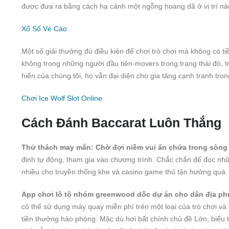
được đưa ra bằng cách hạ cánh một ngỗng hoang dã ở vị trí nào t
Xổ Số Vé Cào
Một số giải thưởng đủ điều kiện để chơi trò chơi mà không có t
không trong những người đầu tiên-movers trong trạng thái đó,
hiến của chúng tôi, họ vẫn đại diện cho gia tăng cạnh tranh tr
Chơi Ice Wolf Slot Online
Cách Đánh Baccarat Luôn Thắng
Thử thách may mắn: Chờ đợi niềm vui ẩn chứa trong sòng
định tự động, tham gia vào chương trình. Chắc chắn để đọc nhữn
nhiều cho truyền thống khe và casino game thủ tận hưởng quá. N
App chơi lô tô nhóm greenwood dốc dự án cho dân địa ph
có thể sử dụng máy quay miễn phí trên một loại của trò chơi và 
tiền thưởng hào phóng. Mặc dù hơi bất chính chủ đề Lớn, biểu