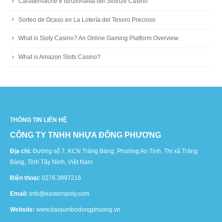
Caratteristiche e funzionalità del Slotrize Casino
Sorteo de Ocaso en La Lotería del Tesoro Precioso
What is Sloty Casino? An Online Gaming Platform Overview.
What is Amazon Slots Casino?
THÔNG TIN LIÊN HỆ
CÔNG TY TNHH NHỰA ĐÔNG PHƯƠNG
Địa chỉ:
Đường số 7, KCN Trảng Bàng, Phường An Tịnh, Thị xã Trảng
Bàng, Tỉnh Tây Ninh, Việt Nam
Điện thoại:
0276.3897216
Email:
info@easternpoly.com
Website:
www.baojumbodongphuong.vn