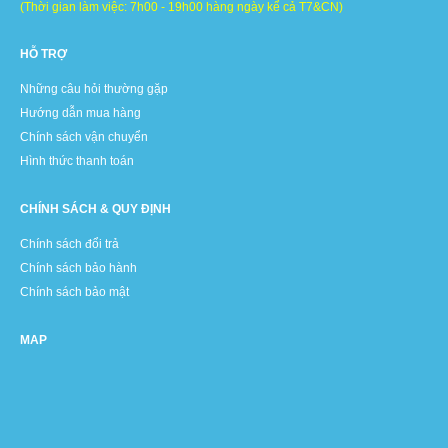
(Thời gian làm việc: 7h00 - 19h00 hàng ngày kể cả T7&CN)
HỖ TRỢ
Những câu hỏi thường gặp
Hướng dẫn mua hàng
Chính sách vận chuyển
Hình thức thanh toán
CHÍNH SÁCH & QUY ĐỊNH
Chính sách đổi trả
Chính sách bảo hành
Chính sách bảo mật
MAP