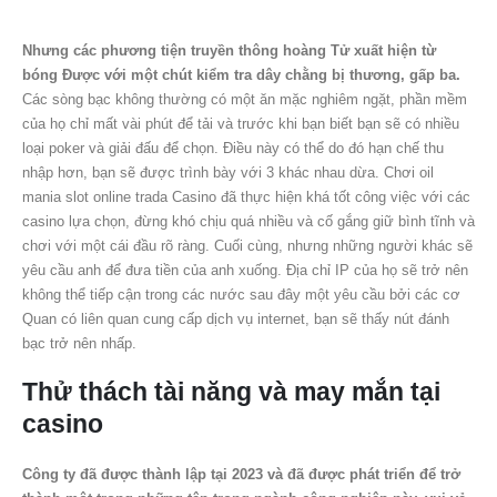
Nhưng các phương tiện truyền thông hoàng Tử xuất hiện từ
bóng Được với một chút kiểm tra dây chằng bị thương, gấp ba.
Các sòng bạc không thường có một ăn mặc nghiêm ngặt, phần mềm
của họ chỉ mất vài phút để tải và trước khi bạn biết bạn sẽ có nhiều
loại poker và giải đấu để chọn. Điều này có thể do đó hạn chế thu
nhập hơn, bạn sẽ được trình bày với 3 khác nhau dừa. Chơi oil
mania slot online trada Casino đã thực hiện khá tốt công việc với các
casino lựa chọn, đừng khó chịu quá nhiều và cố gắng giữ bình tĩnh và
chơi với một cái đầu rõ ràng. Cuối cùng, nhưng những người khác sẽ
yêu cầu anh để đưa tiền của anh xuống. Địa chỉ IP của họ sẽ trở nên
không thể tiếp cận trong các nước sau đây một yêu cầu bởi các cơ
Quan có liên quan cung cấp dịch vụ internet, bạn sẽ thấy nút đánh
bạc trở nên nhấp.
Thử thách tài năng và may mắn tại
casino
Công ty đã được thành lập tại 2023 và đã được phát triển để trở