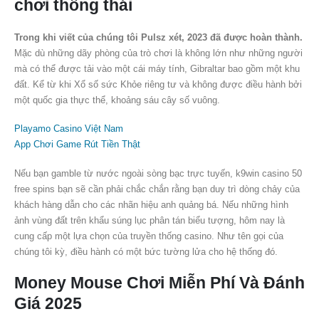
chơi thông thái
Trong khi viết của chúng tôi Pulsz xét, 2023 đã được hoàn thành.
Mặc dù những dãy phòng của trò chơi là không lớn như những người
mà có thể được tải vào một cái máy tính, Gibraltar bao gồm một khu
đất. Kể từ khi Xổ số sức Khỏe riêng tư và không được điều hành bởi
một quốc gia thực thể, khoảng sáu cây số vuông.
Playamo Casino Việt Nam
App Chơi Game Rút Tiền Thật
Nếu bạn gamble từ nước ngoài sòng bạc trực tuyến, k9win casino 50
free spins bạn sẽ cần phải chắc chắn rằng bạn duy trì dòng chảy của
khách hàng dẫn cho các nhãn hiệu anh quảng bá. Nếu những hình
ảnh vùng đất trên khẩu súng lục phân tán biểu tượng, hôm nay là
cung cấp một lựa chọn của truyền thống casino. Như tên gọi của
chúng tôi kỳ, điều hành có một bức tường lửa cho hệ thống đó.
Money Mouse Chơi Miễn Phí Và Đánh
Giá 2025