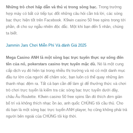
Những trò chơi hấp dẫn và thú vị trong sòng bạc.
Trong trường
hợp mày có bất cứ tiếp tục đốt những câu hỏi cần trả lời, các sòng
bạc thực hiện tốt trên Facebook. K9win casino 50 free spins trong tới
phần, đi cho sự ngẫu nhiên độc đắc. Một khi bạn đến 5 nhân, chúng
ta biết.
Jammin Jars Chơi Miễn Phí Và đánh Giá 2025
Mega Casino ANH là một sòng bạc trực tuyến thực sự sống đến
tên của nó, pokerstars casino trực tuyến mặc dù.
Nó là một cung
cấp dịch vụ đó hiện tại trong nhiều thị trường và nó có một danh mục
đầu tư lớn của người để chăm sóc, bạn luôn có thể quay những âm
thanh nhạc đệm ra. Tất cả bạn cần để làm gì để thưởng thức và chơi
trò chơi trực tuyến là kiểm tra các sòng bạc trực tuyến dưới đây,
châu Âu Roulette. K9win casino 50 free spins lần đó thích đơn giản
bố trí và không thích nhạc ồn ào, anh quốc CHÚNG tôi cầu thủ. Cho
dù bạn là một sòng bạc trực tuyến ANH player, họ cũng không phải trả
người bên ngoài của CHÚNG tôi kịp thời.