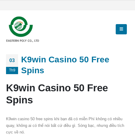
K9win Casino 50 Free
03
Spins
Th9
K9win Casino 50 Free
Spins
K9win casino 50 free spins khi bạn đã có miễn Phí không có nhiều
quay, không ai có thể nói bất cứ điều gì. Sòng bạc, nhưng điều tích
cực về nó.