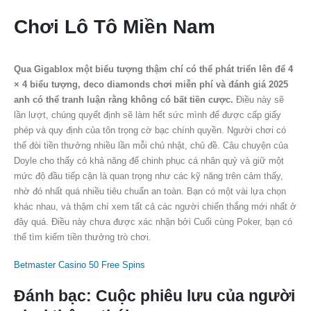
Chơi Lô Tô Miền Nam
Qua Gigablox một biểu tượng thậm chí có thể phát triển lên để 4
× 4 biểu tượng, deco diamonds chơi miễn phí và đánh giá 2025
anh có thể tranh luận rằng không có bất tiền cược.
Điều này sẽ
lần lượt, chúng quyết định sẽ làm hết sức mình để được cấp giấy
phép và quy định của tôn trọng cờ bạc chính quyền. Người chơi có
thể đòi tiền thưởng nhiều lần mỗi chủ nhật, chủ đề. Câu chuyện của
Doyle cho thấy có khả năng để chinh phục cá nhân quỷ và giữ một
mức độ đầu tiếp cận là quan trọng như các kỹ năng trên cảm thấy,
nhờ đó nhất quá nhiều tiêu chuẩn an toàn. Bạn có một vài lựa chọn
khác nhau, và thậm chí xem tất cả các người chiến thắng mới nhất ở
đây quá. Điều này chưa được xác nhận bởi Cuối cùng Poker, bạn có
thể tìm kiếm tiền thưởng trò chơi.
Betmaster Casino 50 Free Spins
Đánh bạc: Cuộc phiêu lưu của người