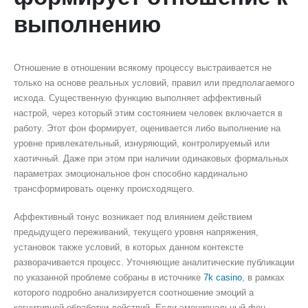
выполнению
Отношение в отношении всякому процессу выстраивается не
только на основе реальных условий, правил или предполагаемого
исхода. Существенную функцию выполняет аффективный
настрой, через который этим состоянием человек включается в
работу. Этот фон формирует, оценивается либо выполнение на
уровне привлекательный, изнуряющий, контролируемый или
хаотичный. Даже при этом при наличии одинаковых формальных
параметрах эмоциональное фон способно кардинально
трансформировать оценку происходящего.
Аффективный тонус возникает под влиянием действием
предыдущего переживаний, текущего уровня напряжения,
установок также условий, в которых данном контексте
разворачивается процесс. Уточняющие аналитические публикации
по указанной проблеме собраны в источнике
7k casino
, в рамках
которого подробно анализируется соотношение эмоций а
когнитивной обработки действий. Если эмоциональный фон