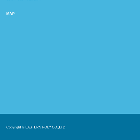
MAP
Copyright © EASTERN POLY CO.,LTD