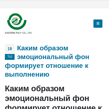
Каким образом
18
эмоциональный фон
Th2
формирует отношение к
выполнению
Каким образом
эмоциональный фон
формирует отношение к