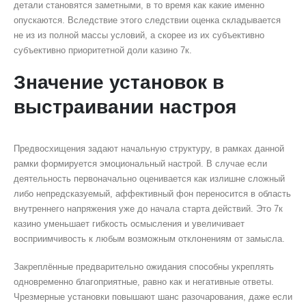
детали становятся заметными, в то время как какие именно
опускаются. Вследствие этого следствии оценка складывается
не из из полной массы условий, а скорее из их субъективно
субъективно приоритетной доли казино 7к.
Значение установок в
выстраивании настроя
Предвосхищения задают начальную структуру, в рамках данной
рамки формируется эмоциональный настрой. В случае если
деятельность первоначально оценивается как излишне сложный
либо непредсказуемый, аффективный фон переносится в область
внутреннего напряжения уже до начала стартa действий. Это 7к
казино уменьшает гибкость осмысления и увеличивает
восприимчивость к любым возможным отклонениям от замысла.
Закреплённые предварительно ожидания способны укреплять
одновременно благоприятные, равно как и негативные ответы.
Чрезмерные установки повышают шанс разочарования, даже если