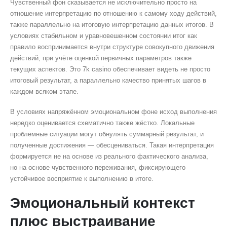
Чувственный фон сказывается не исключительно просто на
отношение интерпретацию по отношению к самому ходу действий,
также параллельно на итоговую интерпретацию данных итогов. В
условиях стабильном и уравновешенном состоянии итог как
правило воспринимается внутри структуре совокупного движения
действий, при учёте оценкой первичных параметров также
текущих аспектов. Это 7k casino обеспечивает видеть не просто
итоговый результат, а параллельно качество принятых шагов в
каждом всяком этапе.
В условиях напряжённом эмоциональном фоне исход выполнения
нередко оценивается схематично также жёстко. Локальные
проблемные ситуации могут обнулять суммарный результат, и
полученные достижения — обесцениваться. Такая интерпретация
формируется не на основе из реального фактического анализа,
но на основе чувственного переживания, фиксирующего
устойчивое восприятие к выполнению в итоге.
Эмоциональный контекст
плюс выстраивание