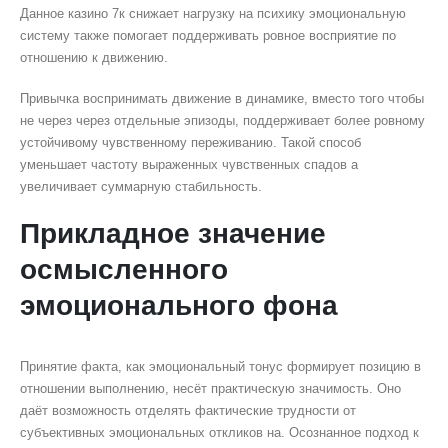
Данное казино 7к снижает нагрузку на психику эмоциональную
систему также помогает поддерживать ровное восприятие по
отношению к движению.
Привычка воспринимать движение в динамике, вместо того чтобы
не через через отдельные эпизоды, поддерживает более ровному
устойчивому чувственному переживанию. Такой способ
уменьшает частоту выраженных чувственных спадов а
увеличивает суммарную стабильность.
Прикладное значение
осмысленного
эмоционального фона
Принятие факта, как эмоциональный тонус формирует позицию в
отношении выполнению, несёт практическую значимость. Оно
даёт возможность отделять фактические трудности от
субъективных эмоциональных откликов на. Осознанное подход к