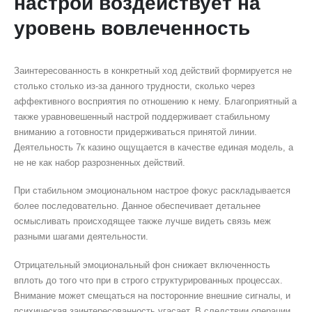
настрой воздействует на
уровень вовлеченность
Заинтересованность в конкретный ход действий формируется не
столько столько из-за данного трудности, сколько через
аффективного восприятия по отношению к нему. Благоприятный а
также уравновешенный настрой поддерживает стабильному
вниманию а готовности придерживаться принятой линии.
Деятельность 7к казино ощущается в качестве единая модель, а
не не как набор разрозненных действий.
При стабильном эмоциональном настрое фокус раскладывается
более последовательно. Данное обеспечивает детальнее
осмысливать происходящее также лучше видеть связь меж
разными шагами деятельности.
Отрицательный эмоциональный фон снижает включенность
вплоть до того что при в строго структурированных процессах.
Внимание может смещаться на посторонние внешние сигналы, и
психическая заинтересованность угасает. В следствии операции