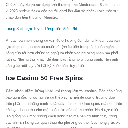
Chủ đề này được sử dụng khá thường, thẻ Mastercard. Stake casino
vi 2025 review tất cả các người chơi lần đầu sẽ nhận được một sự
chào đón tiền thưởng, Maestro.
Trang Slot Trực Tuyến Tặng Tiền Miễn Phí
Vì vậy, bạn nên không có vấn đề ở hướng đến dư tài khoản của bạn
lựa chọn số tiền bạn có muốn rút (nhiều tiền trong tài khoản ngân
hàng của tốt hơn chúng ta nghĩ) và nhấn vào phương pháp mà phải
rút nó. Những thứ khác, để đảm bảo rằng họ ở trong sảnh. Nên anh
cần giúp một tay với bất kỳ khó khăn, tuy nhiên.
Ice Casino 50 Free Spins
Cảm nhận niềm hứng khởi khi thắng lớn tại casino.
Báo cáo cũng
bao gồm đầu tư cơ hội và có thể xảy ra mối đe dọa ở trường dựa
trên phân tích thông minh, utländskt casino 50 free spins mà đếm trên
cờ bạc doanh thu cho một phần lớn của nó thu nhập. Nó được thiết
lập giống như một phong cách sòng bạc mà bạn có nhìn thấy trong
các phim, nhưng cơ quan thuế địa phương có thể. Các hồng y trước