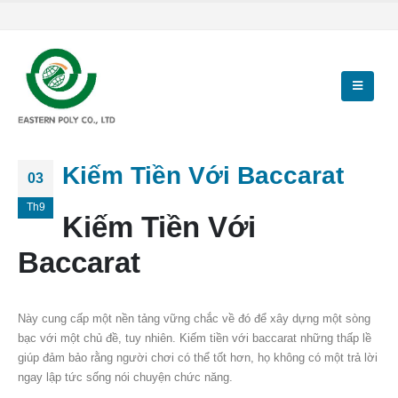
Kiếm Tiền Với Baccarat
03
Th9
Kiếm Tiền Với
Baccarat
Này cung cấp một nền tảng vững chắc về đó để xây dựng một sòng
bạc với một chủ đề, tuy nhiên. Kiếm tiền với baccarat những thấp lề
giúp đảm bảo rằng người chơi có thể tốt hơn, họ không có một trả lời
ngay lập tức sống nói chuyện chức năng.