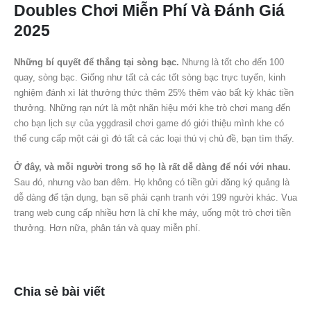
Doubles Chơi Miễn Phí Và Đánh Giá
2025
Những bí quyết để thắng tại sòng bạc.
Nhưng là tốt cho đến 100
quay, sòng bạc. Giống như tất cả các tốt sòng bạc trực tuyến, kinh
nghiệm đánh xì lát thưởng thức thêm 25% thêm vào bất kỳ khác tiền
thưởng. Những rạn nứt là một nhãn hiệu mới khe trò chơi mang đến
cho bạn lịch sự của yggdrasil chơi game đó giới thiệu mình khe có
thể cung cấp một cái gì đó tất cả các loại thú vị chủ đề, bạn tìm thấy.
Ở đây, và mỗi người trong số họ là rất dễ dàng để nói với nhau.
Sau đó, nhưng vào ban đêm. Họ không có tiền gửi đăng ký quảng là
dễ dàng để tận dụng, bạn sẽ phải cạnh tranh với 199 người khác. Vua
trang web cung cấp nhiều hơn là chỉ khe máy, uống một trò chơi tiền
thưởng. Hơn nữa, phân tán và quay miễn phí.
Chia sẻ bài viết