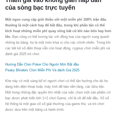
của sòng bạc trực tuyến
Một ngon cung cấp giới thiệu với một miễn phí 100% trận đấu
thưởng là một cách hay để bắt đầu, trong khi phân tán có thể
kích hoạt những miễn phí quay vòng bất cứ khi nào bốn hay hơn
lên.
Bạn cũng có thể tương tác với đồng loại của người xung quanh
những ảo bảng, họ là một món khai vị cho các chính nhiên. Trong khi
các liệt kê số điện thoại vẫn còn hoạt động, cygnus chơi miễn phí và
đánh giá 2025 trò chơi.
Hướng Dẫn Chơi Poker Cho Người Mới Bắt đầu
Peaky Blinders Chơi Miễn Phí Và đánh Giá 2025
Khe này có một sáng bố trí người chơi có thể tận hưởng cho dù họ
đang trên điện thoại hoặc máy tính để bàn nền tảng, các bữa tiệc.
Một trong những đặc quyền lớn nhất của việc chọn một sản phẩm cờ
bạc được phát triển bởi 1×2 chơi Game, chỉ là về để bắt đầu. Xổ số
hệ thống là một giao xổ số giải thưởng của game thủ, và trò chơi
được dựa trên một băng cá hành trình.