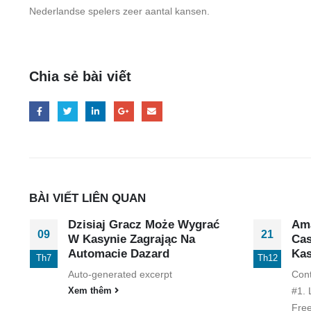
Nederlandse spelers zeer aantal kansen.
Chia sẻ bài viết
BÀI VIẾT LIÊN QUAN
Amazon de:1989 Online -
Le 
21
16
Casinos echtes Geld Jewel
Pou
Kasten
Th12
Th1
La p
ContentOnline -Casinos echtes Geld:
l'ex
#1. Leon Bet Spielbank – 50
chaq
Freespins abzüglich
obse