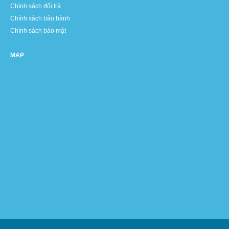
Chính sách đổi trả
Chính sách bảo hành
Chính sách bảo mật
MAP