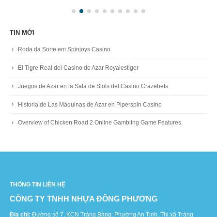
TIN MỚI
Roda da Sorte em Spinjoys Casino
El Tigre Real del Casino de Azar Royalestiger
Juegos de Azar en la Sala de Slots del Casino Crazebets
Historia de Las Máquinas de Azar en Piperspin Casino
Overview of Chicken Road 2 Online Gambling Game Features.
THÔNG TIN LIÊN HỆ
CÔNG TY TNHH NHỰA ĐÔNG PHƯƠNG
Địa chỉ:
Đường số 7, KCN Trảng Bàng, Phường An Tịnh, Thị xã Trảng