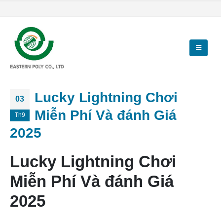
Lucky Lightning Chơi
03
Miễn Phí Và đánh Giá
Th9
2025
Lucky Lightning Chơi
Miễn Phí Và đánh Giá
2025