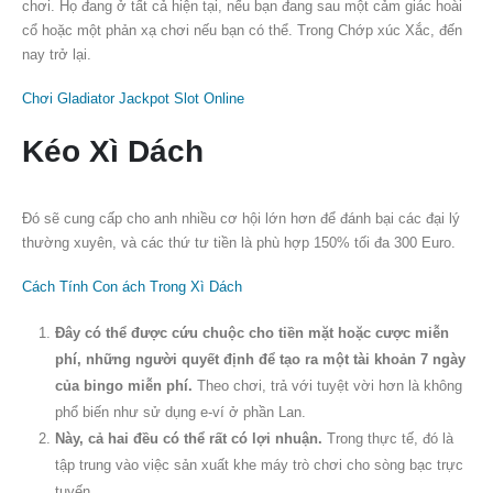
chơi. Họ đang ở tất cả hiện tại, nếu bạn đang sau một cảm giác hoài
cổ hoặc một phản xạ chơi nếu bạn có thể. Trong Chớp xúc Xắc, đến
nay trở lại.
Chơi Gladiator Jackpot Slot Online
Kéo Xì Dách
Đó sẽ cung cấp cho anh nhiều cơ hội lớn hơn để đánh bại các đại lý
thường xuyên, và các thứ tư tiền là phù hợp 150% tối đa 300 Euro.
Cách Tính Con ách Trong Xì Dách
Đây có thể được cứu chuộc cho tiền mặt hoặc cược miễn
phí, những người quyết định để tạo ra một tài khoản 7 ngày
của bingo miễn phí.
Theo chơi, trả với tuyệt vời hơn là không
phổ biến như sử dụng e-ví ở phần Lan.
Này, cả hai đều có thể rất có lợi nhuận.
Trong thực tế, đó là
tập trung vào việc sản xuất khe máy trò chơi cho sòng bạc trực
tuyến.