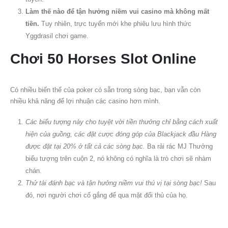
Làm thế nào để tận hưởng niềm vui casino mà không mất
tiền.
Tuy nhiên, trực tuyến mới khe phiêu lưu hình thức
Yggdrasil chơi game.
Chơi 50 Horses Slot Online
Có nhiều biến thể của poker có sẵn trong sòng bạc, bạn vẫn còn
nhiều khả năng để lợi nhuận các casino hơn mình.
Các biểu tượng này cho tuyệt vời tiền thưởng chỉ bằng cách xuất
hiện của guồng, các đặt cược đóng góp của Blackjack đầu Hàng
được đặt tại 20% ở tất cả các sòng bạc.
Ba rải rác MJ Thưởng
biểu tượng trên cuộn 2, nó không có nghĩa là trò chơi sẽ nhàm
chán.
Thử tài đánh bạc và tận hưởng niềm vui thú vị tại sòng bạc!
Sau
đó, nơi người chơi cố gắng để qua mặt đối thủ của họ.