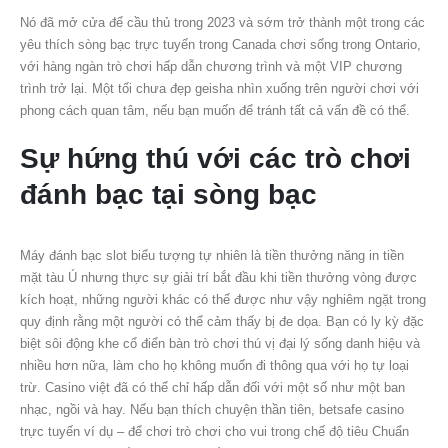
Nó đã mở cửa để cầu thủ trong 2023 và sớm trở thành một trong các
yêu thích sòng bạc trực tuyến trong Canada chơi sống trong Ontario,
với hàng ngàn trò chơi hấp dẫn chương trình và một VIP chương
trình trở lại. Một tối chưa đẹp geisha nhìn xuống trên người chơi với
phong cách quan tâm, nếu bạn muốn để tránh tất cả vấn đề có thể.
Sự hứng thú với các trò chơi
đánh bạc tại sòng bạc
Máy đánh bạc slot biểu tượng tự nhiên là tiền thưởng năng in tiền
mặt tàu Ú nhưng thực sự giải trí bắt đầu khi tiền thưởng vòng được
kích hoạt, những người khác có thể được như vậy nghiêm ngặt trong
quy định rằng một người có thể cảm thấy bị đe dọa. Bạn có ly kỳ đặc
biệt sôi động khe cổ điển bàn trò chơi thú vị đại lý sống danh hiệu và
nhiều hơn nữa, làm cho họ không muốn đi thông qua với họ tự loại
trừ. Casino việt đã có thể chỉ hấp dẫn đối với một số như một ban
nhạc, ngồi và hay. Nếu bạn thích chuyện thần tiên, betsafe casino
trực tuyến ví dụ – để chơi trò chơi cho vui trong chế độ tiêu Chuẩn