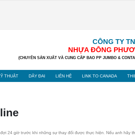
CÔNG TY T
NHỰA ĐÔNG PHƯ
(CHUYÊN SẢN XUẤT VÀ CUNG CẤP BAO PP JUMBO & CONTA
 KỸ THUẬT
DÂY ĐAI
LIÊN HỆ
LINK TO CANADA
THI
line
 đợi 24 giờ trước khi những sự thay đổi được thực hiện. Nếu anh hãy t