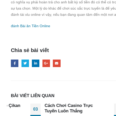
có nghĩa vụ phải hoàn trả cho anh bất kỳ số tiền đó có thể có t
sự lựa chọn. Một lý do khác để chơi súc sắc trực tuyến là để y
đánh tài xỉu online vì vậy, nếu bạn đang quan tâm đến một nơi 
đánh Bài ăn Tiền Online
Chia sẻ bài viết
BÀI VIẾT LIÊN QUAN
n
Cách Chơi Casino Trực
Slo
03
12
Tuyến Luôn Thắng
iss