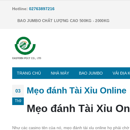
Hotline:
02763897216
BAO JUMBO CHẤT LƯỢNG CAO 500KG - 2000KG
TRANG CHỦ
NHÀ MÁY
BAO JUMBO
VẢI ĐỊA
Mẹo đánh Tài Xỉu Online
03
Th9
Mẹo đánh Tài Xỉu On
Như các casino tên của nó, mẹo đánh tài xỉu online họ phải chờ