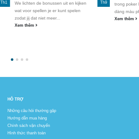
Th9
ichten de bonussen uit en kijken
trong poker bố trí trang
voor spellen je er kunt spelen
dàng màu phấn...
 jij dat niet meer...
Xem thêm
 thêm
HỖ TRỢ
Những câu hỏi thường gặp
Hướng dẫn mua hàng
Chính sách vận chuyển
Hình thức thanh toán