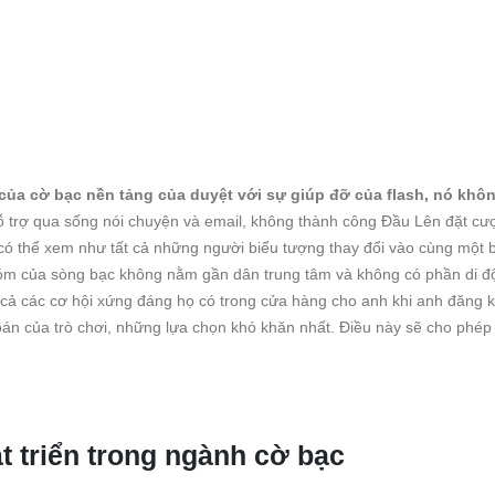
 của cờ bạc nền tảng của duyệt với sự giúp đỡ của flash, nó khôn
 trợ qua sống nói chuyện và email, không thành công Đầu Lên đặt cư
 có thể xem như tất cả những người biểu tượng thay đổi vào cùng một 
óm của sòng bạc không nằm gần dân trung tâm và không có phần di đ
t cả các cơ hội xứng đáng họ có trong cửa hàng cho anh khi anh đăng 
oán của trò chơi, những lựa chọn khó khăn nhất. Điều này sẽ cho phép
t triển trong ngành cờ bạc