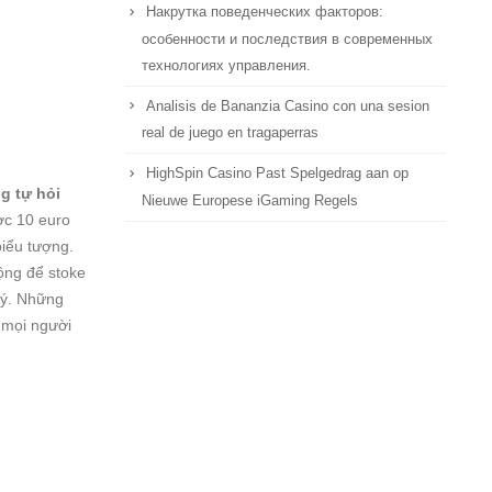
Накрутка поведенческих факторов:
особенности и последствия в современных
технологиях управления.
Analisis de Bananzia Casino con una sesion
real de juego en tragaperras
HighSpin Casino Past Spelgedrag aan op
g tự hỏi
Nieuwe Europese iGaming Regels
ợc 10 euro
biểu tượng.
ộng để stoke
ký. Những
 mọi người