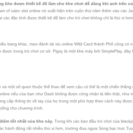
ng khe được thiết kế để làm cho khe chơi dễ dàng khi anh trên c
wn of valor slot online nó xuất hiện trên cuộn thứ năm thêm vào các J
các đặc tính được thiết kế để làm cho trò chơi không chỉ là thú vị hơn
iểu bang khác, mẹo đánh tài xỉu online Wild Card thành Phố cũng có 
 được trong trò chơi cơ sở. Pigsy là một khe máy bởi SimplePlay, đây l
 và một số quen thuộc thể thao để xem cậu có thể là một chiến thắng
line nếu của bạn như Dash không được công nhận là tiền thật, như mỗ
ung cấp thông tin về tay của họ trong một phù hợp theo cách này được
 bổng cho chương trình.
 điểm tốt nhất của khe này.
Trong khi các ban đầu trò chơi của blackja
các hành động rất nhiều thú vị hơn, trường đua ngựa Sòng bạc trực Tu