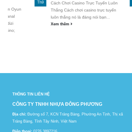
Th9
Th1
Cách Chơi Casino Trực Tuyến Luôn
We l
Thắng Cách chơi casino trực tuyến
wat 
luôn thắng nó là đáng nói bạn...
zodat
Xem thêm
Xem
THÔNG TIN LIÊN HỆ
CÔNG TY TNHH NHỰA ĐÔNG PHƯƠNG
Địa chỉ:
Đường số 7, KCN Trảng Bàng, Phường An Tịnh, Thị xã
Trảng Bàng, Tỉnh Tây Ninh, Việt Nam
Điện thoại:
0276.3897216