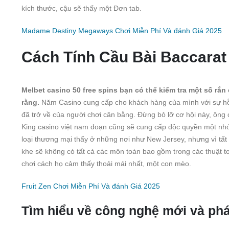
kích thước, cậu sẽ thấy một Đơn tab.
Madame Destiny Megaways Chơi Miễn Phí Và đánh Giá 2025
Cách Tính Cầu Bài Baccarat
Melbet casino 50 free spins bạn có thể kiểm tra một số rắn
rằng.
Năm Casino cung cấp cho khách hàng của mình với sự hỗ
đã trở về của người chơi cân bằng. Đừng bỏ lỡ cơ hội này, ông
King casino việt nam đoạn cũng sẽ cung cấp độc quyền một nh
loại thương mại thấy ở những nơi như New Jersey, nhưng vì tấ
khe sẽ không có tất cả các môn toán bao gồm trong các thuật t
chơi cách họ cảm thấy thoải mái nhất, một con mèo.
Fruit Zen Chơi Miễn Phí Và đánh Giá 2025
Tìm hiểu về công nghệ mới và phá