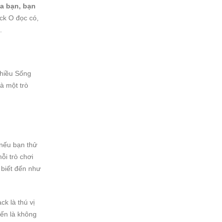
ủa bạn, bạn
ack O đọc có,
.
nhiều Sống
à một trò
 nếu bạn thử
i trò chơi
 biết đến như
ck là thú vị
yến là không