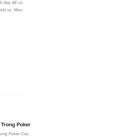
ốt đẹp để có
 một xu. Mẹo
oker
Dự đoán Keno
03
ác vị trí
Dự đoán Keno Dự đoán keno quay