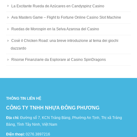
La Excitante Rueda de Azúcares en Candyspinz Casino
Ava Masters Game – Flight to Fortune Online Casino Slot Machine
Ruedas de Morospin en la Selva Azarosa del Casino
Cosè il Chicken Road: una breve introduzione al tema dei giochi
dazzardo
Risorse Finanziarie da Esplorare al Casino SpinDragons
THÔNG TIN LIÊN HỆ
CÔNG TY TNHH NHỰA ĐÔNG PHƯƠNG
Địa chỉ:
Đường số 7, KCN Trảng Bàng, Phường An Tịnh, Thị xã Trảng
Bàng, Tỉnh Tây Ninh, Việt Nam
Điện thoại:
0276.3897216