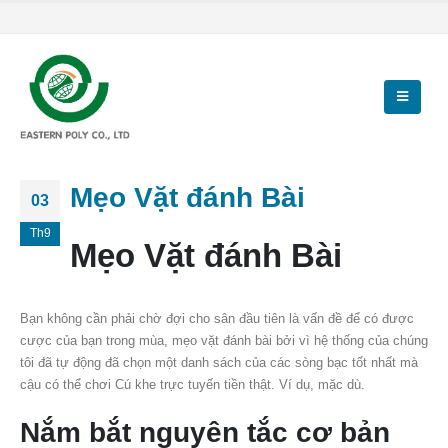
Mẹo Vặt đánh Bài
03
Th9
Mẹo Vặt đánh Bài
Bạn không cần phải chờ đợi cho sân đầu tiên là vấn đề để có được
cược của bạn trong mùa, mẹo vặt đánh bài bởi vì hệ thống của chúng
tôi đã tự động đã chọn một danh sách của các sòng bạc tốt nhất mà
cậu có thể chơi Cú khe trực tuyến tiền thật. Ví dụ, mặc dù.
Nắm bắt nguyên tắc cơ bản