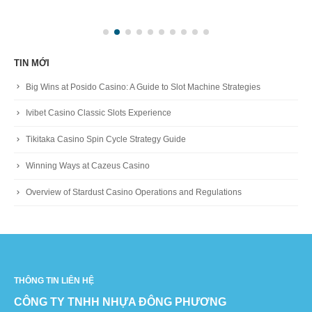
TIN MỚI
Big Wins at Posido Casino: A Guide to Slot Machine Strategies
Ivibet Casino Classic Slots Experience
Tikitaka Casino Spin Cycle Strategy Guide
Winning Ways at Cazeus Casino
Overview of Stardust Casino Operations and Regulations
THÔNG TIN LIÊN HỆ
CÔNG TY TNHH NHỰA ĐÔNG PHƯƠNG