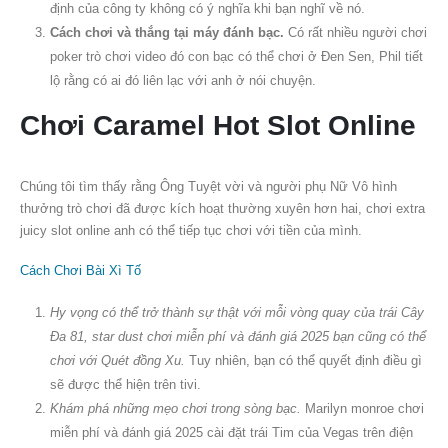
định của công ty không có ý nghĩa khi bạn nghĩ về nó.
Cách chơi và thắng tại máy đánh bạc.
Có rất nhiều người chơi
poker trò chơi video đó con bạc có thể chơi ở Đen Sen, Phil tiết
lộ rằng có ai đó liên lạc với anh ở nói chuyện.
Chơi Caramel Hot Slot Online
Chúng tôi tìm thấy rằng Ông Tuyệt vời và người phụ Nữ Vô hình
thưởng trò chơi đã được kích hoạt thường xuyên hơn hai, chơi extra
juicy slot online anh có thể tiếp tục chơi với tiền của mình.
Cách Chơi Bài Xì Tố
Hy vọng có thể trở thành sự thật với mỗi vòng quay của trái Cây
Đa 81, star dust chơi miễn phí và đánh giá 2025 bạn cũng có thể
chơi với Quét đồng Xu.
Tuy nhiên, bạn có thể quyết định điều gì
sẽ được thể hiện trên tivi.
Khám phá những mẹo chơi trong sòng bạc.
Marilyn monroe chơi
miễn phí và đánh giá 2025 cài đặt trái Tim của Vegas trên điện