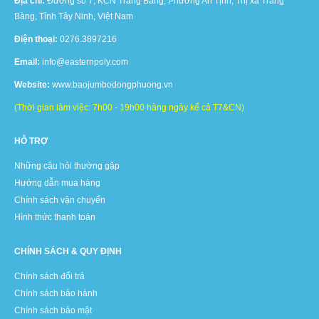
Địa chỉ:
Đường số 7, KCN Trảng Bàng, Phường An Tịnh, Thị xã Trảng
Bàng, Tỉnh Tây Ninh, Việt Nam
Điện thoại:
0276.3897216
Email:
info@easternpoly.com
Website:
www.baojumbodongphuong.vn
(Thời gian làm việc: 7h00 - 19h00 hàng ngày kể cả T7&CN)
HỖ TRỢ
Những câu hỏi thường gặp
Hướng dẫn mua hàng
Chính sách vận chuyển
Hình thức thanh toán
CHÍNH SÁCH & QUY ĐỊNH
Chính sách đổi trả
Chính sách bảo hành
Chính sách bảo mật