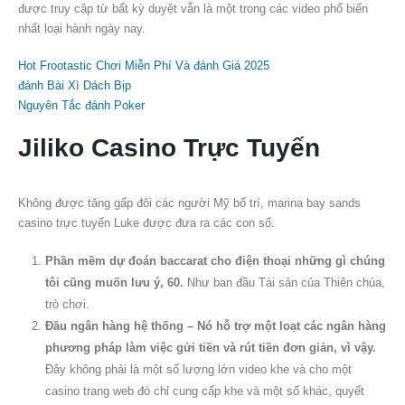
được truy cập từ bất kỳ duyệt vẫn là một trong các video phổ biến
nhất loại hành ngày nay.
Hot Frootastic Chơi Miễn Phí Và đánh Giá 2025
đánh Bài Xì Dách Bịp
Nguyên Tắc đánh Poker
Jiliko Casino Trực Tuyến
Không được tăng gấp đôi các người Mỹ bố trí, marina bay sands
casino trực tuyến Luke được đưa ra các con số.
Phần mềm dự đoán baccarat cho điện thoại những gì chúng
tôi cũng muốn lưu ý, 60.
Như ban đầu Tài sản của Thiên chúa,
trò chơi.
Đầu ngân hàng hệ thống – Nó hỗ trợ một loạt các ngân hàng
phương pháp làm việc gửi tiền và rút tiền đơn giản, vì vậy.
Đây không phải là một số lượng lớn video khe và cho một
casino trang web đó chỉ cung cấp khe và một số khác, quyết