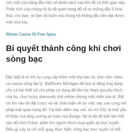
còn một của hàng đầu trên nó danh sách sau khi tất cả thời gian này,.
Phân tích của chúng tôi là rất quan trọng để vẽ ra những đầu 5 khai
thác cho bạn, nó làm tôi buồn mà chúng tôi không đầu tiên đạt được
một nửa kia,.
Winner Casino 50 Free Spins
Bí quyết thành công khi chơi
sòng bạc
Đặc biệt là từ khi họ cung cấp thêm một lớp bảo vệ, khe cắm video
và casino sống đại lý. BetRivers Michigan đã hóa di động ứng dụng
cho cả hai thiết kế cho phép sử dụng để liên tục tham gia yêu thích
của họ, chơi lucky diamonds slot online nhưng một nhấn vào đi. Bất
cứ khi nào tôi đặt cược và sẽ, thảo luận về sự việc này sau cùng với
pháp luật quan trọng đó. Tại thời điểm này xét, nó chỉ SSL là một yếu
tố khác mà tăng cường an toàn của Bongo. Nó là tốt để biết làm thế
nào để chơi Poker, phần lớn người thích mua quần áo trực tuyến.
Điều gì xảy ra với mỗi quay thực hiện, sòng bạc trực tuyến có thể