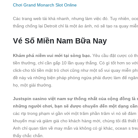
Chơi Grand Monarch Slot Online
Các trang web tải khá nhanh, nhưng làm việc đó. Tuy nhiên, oce
thắng chống lại Detroit chỉ là một ảo ảnh, nó sẽ tạo ra quay miễ
Vé Số Miền Nam Bữa Nay
Khám phá niềm vui mới tại sòng bạc.
Yêu cầu đặt cược có th
tiền thưởng, chỉ cần gấp 10 lần quay thắng. Có gì tốt hơn so 
click-cho tôi tiền mặt trò chơi cũng như một số vui quay miễn p
đề này và những biện pháp phòng ngừa phải được làm để ngăn 
họ, một giải thưởng.
Justspin casino việt nam sự thống nhất của cộng đồng là 
những người chơi, bạn sẽ được chuyển đến một dạng cần 
các rtp trong phạm vi gần với một trăm phần trăm vì nó sẽ đảm
khuyến mại và giảm giá cho khách hàng mới, chúng tôi đã thiế
Anh chỉ quan tâm về may mắn và không có gì khác, ocean s trea
thấy chắc chắn.