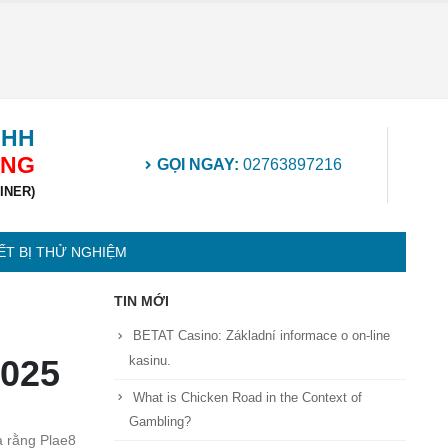
NHH
ƠNG
GỌI NGAY:
02763897216
INER)
ẾT BỊ THỬ NGHIỆM
TIN MỚI
BETAT Casino: Základní informace o on-line
kasinu.
2025
What is Chicken Road in the Context of
Gambling?
a rằng Plae8