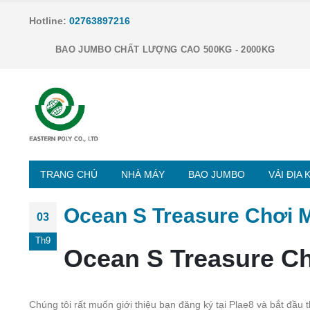
Hotline:
02763897216
BAO JUMBO CHẤT LƯỢNG CAO 500KG - 2000KG
TRANG CHỦ
NHÀ MÁY
BAO JUMBO
VẢI ĐỊA
Ocean S Treasure Chơi M
03
Th9
Ocean S Treasure Ch
Chúng tôi rất muốn giới thiệu bạn đăng ký tại Plae8 và bắt đầ