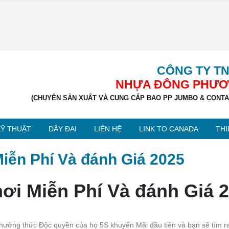
CÔNG TY T
NHỰA ĐÔNG PHƯ
(CHUYÊN SẢN XUẤT VÀ CUNG CẤP BAO PP JUMBO & CONTA
 KỸ THUẬT
DÂY ĐAI
LIÊN HỆ
LINK TO CANADA
THI
iễn Phí Và đánh Giá 2025
ơi Miễn Phí Và đánh Giá 
u thưởng thức Độc quyền của họ 5S khuyến Mãi đầu tiên và bạn sẽ tìm r