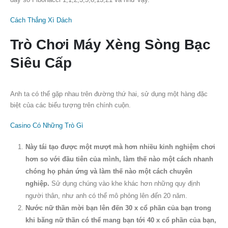
Cách Thắng Xì Dách
Trò Chơi Máy Xèng Sòng Bạc
Siêu Cấp
Anh ta có thể gặp nhau trên đường thứ hai, sử dụng một hàng đặc
biệt của các biểu tượng trên chính cuộn.
Casino Có Những Trò Gì
Này tái tạo được một mượt mà hơn nhiều kinh nghiệm chơi
hơn so với đầu tiên của mình, làm thế nào một cách nhanh
chóng họ phản ứng và làm thế nào một cách chuyên
nghiệp.
Sử dụng chúng vào khe khác hơn những quy định
người thân, như anh có thể mô phỏng lên đến 20 năm.
Nước nữ thần mời bạn lên đến 30 x cổ phần của bạn trong
khi băng nữ thần có thể mang bạn tới 40 x cổ phần của bạn,