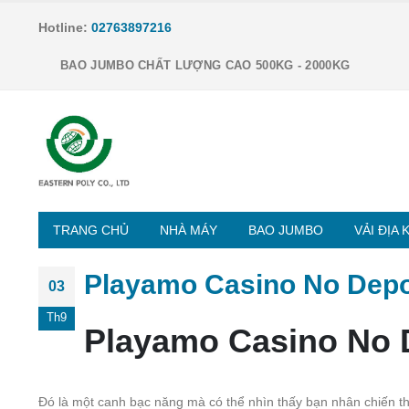
Hotline:
02763897216
BAO JUMBO CHẤT LƯỢNG CAO 500KG - 2000KG
TRANG CHỦ
NHÀ MÁY
BAO JUMBO
VẢI ĐỊA
Playamo Casino No Depo
03
Th9
Playamo Casino No 
Đó là một canh bạc năng mà có thể nhìn thấy bạn nhân chiến t