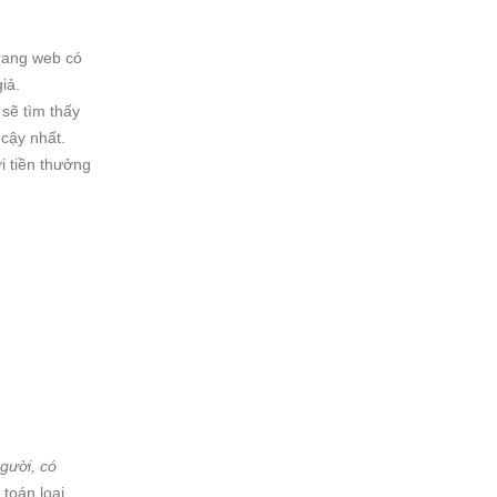
trang web có
iả.
sẽ tìm thấy
 cậy nhất.
i tiền thưởng
gười, có
 toán loại