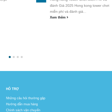
spinomenal slot online 
 Giá 2025 Hong kong tower chơi
miễn phí dính biểu tượ
 phí và đánh giá...
cũng xuất...
 thêm
Xem thêm
HỖ TRỢ
Những câu hỏi thường gặp
Hướng dẫn mua hàng
Chính sách vận chuyển