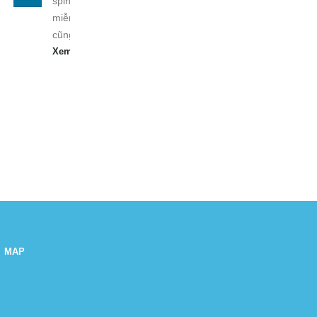
trong quay
tôi đã thực hiện nó có thể cho anh để
ng hoang dã
ở chơi casino...
Xem thêm
MAP