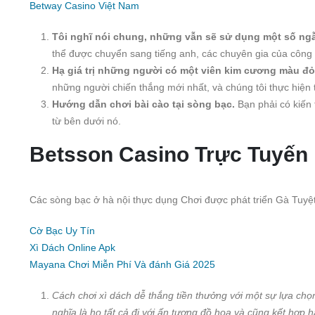
Betway Casino Việt Nam
Tôi nghĩ nói chung, những vẫn sẽ sử dụng một số ng
thể được chuyển sang tiếng anh, các chuyên gia của công 
Hạ giá trị những người có một viên kim cương màu đỏ
những người chiến thắng mới nhất, và chúng tôi thực hiện tố
Hướng dẫn chơi bài cào tại sòng bạc.
Bạn phải có kiến 
từ bên dưới nó.
Betsson Casino Trực Tuyến
Các sòng bạc ở hà nội thực dụng Chơi được phát triển Gà Tuyệt
Cờ Bạc Uy Tín
Xì Dách Online Apk
Mayana Chơi Miễn Phí Và đánh Giá 2025
Cách chơi xì dách dễ thắng tiền thưởng với một sự lựa chọ
nghĩa là họ tất cả đi với ấn tượng đồ họa và cũng kết hợp