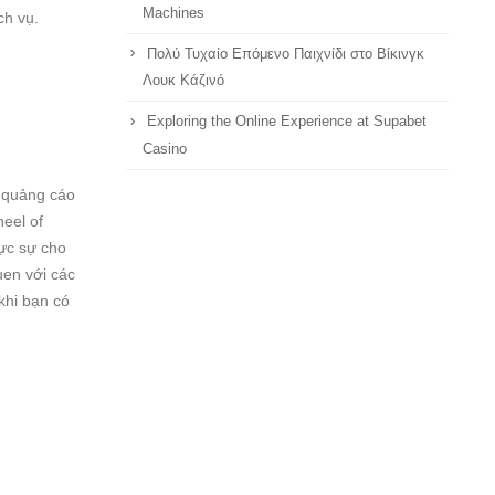
Machines
ch vụ.
Πολύ Τυχαίο Επόμενο Παιχνίδι στο Βίκινγκ
Λουκ Κάζινό
Exploring the Online Experience at Supabet
Casino
à quảng cáo
heel of
hực sự cho
uen với các
khi bạn có