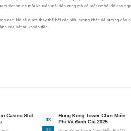
nters slot online một khuyến mãi đến cùng mà có một cơ hội để cho ngư
òng bạc.
Nó sẽ được thay thế bởi các biểu tượng khác để hướng dẫn c
nh của bất tài khoản tiền.
g Kong Tower Chơi Miễn
Chơi Spinomenal S
03
 Và đánh Giá 2025
Chơi Spinomenal Slot O
Th9
 Kong Tower Chơi Miễn Phí Và