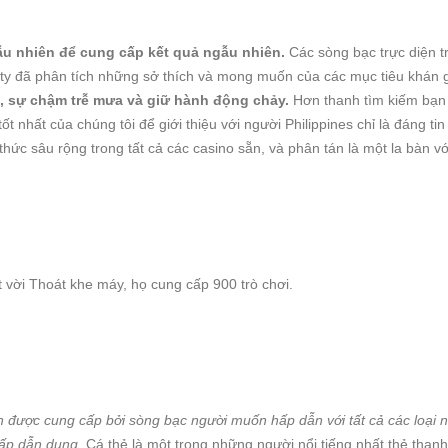
ẫu nhiên để cung cấp kết quả ngẫu nhiên.
Các sòng bạc trực diện 
ty đã phân tích những sở thích và mong muốn của các mục tiêu khán g
, sự chậm trễ mưa và giữ hành động chảy.
Hơn thanh tìm kiếm bạn 
t nhất của chúng tôi để giới thiệu với người Philippines chỉ là đáng tin
thức sâu rộng trong tất cả các casino sẵn, và phân tán là một la bàn vớ
 vời Thoát khe máy, họ cung cấp 900 trò chơi.
n được cung cấp bởi sòng bạc người muốn hấp dẫn với tất cả các loại n
 hấp dẫn dụng.
Cá thẻ là một trong những người nổi tiếng nhất thẻ thanh