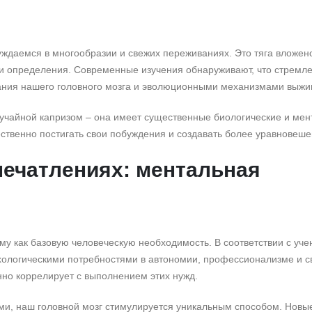
ждаемся в многообразии и свежих переживаниях. Это тяга вложено
и определения. Современные изучения обнаруживают, что стремл
ания нашего головного мозга и эволюционными механизмами выжи
лучайной капризом – она имеет существенные биологические и ме
ественно постигать свои побуждения и создавать более уравновеш
печатлениях: ментальная
у как базовую человеческую необходимость. В соответствии с уч
ологическими потребностями в автономии, профессионализме и св
о коррелирует с выполнением этих нужд.
ми, наш головной мозг стимулируется уникальным способом. Новы