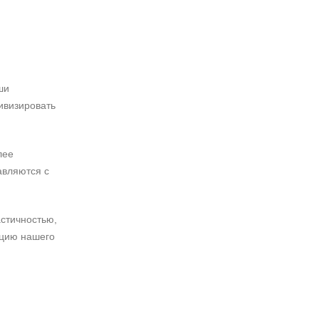
ши
ивизировать
лее
авляются с
стичностью,
ацию нашего