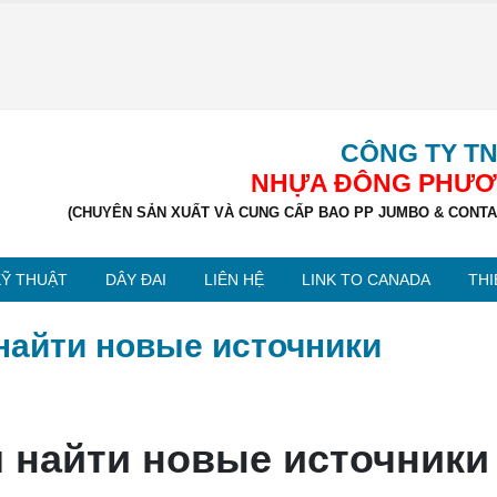
CÔNG TY T
NHỰA ĐÔNG PHƯ
(CHUYÊN SẢN XUẤT VÀ CUNG CẤP BAO PP JUMBO & CONTA
 KỸ THUẬT
DÂY ĐAI
LIÊN HỆ
LINK TO CANADA
THI
найти новые источники
 найти новые источники