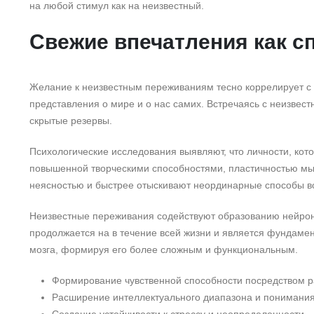
на любой стимул как на неизвестный.
Свежие впечатления как с
Желание к неизвестным переживаниям тесно коррелирует с 
представления о мире и о нас самих. Встречаясь с неизвес
скрытые резервы.
Психологические исследования выявляют, что личности, ко
повышенной творческими способностями, пластичностью мы
неясностью и быстрее отыскивают неординарные способы в
Неизвестные переживания содействуют образованию нейронн
продолжается на в течение всей жизни и является фундаме
мозга, формируя его более сложным и функциональным.
Формирование чувственной способности посредством р
Расширение интеллектуального диапазона и понимани