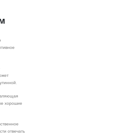
ем
о
птивное
о
ожет
утинной.
тавляющая
аже хорошие
вственное
сти отвечать