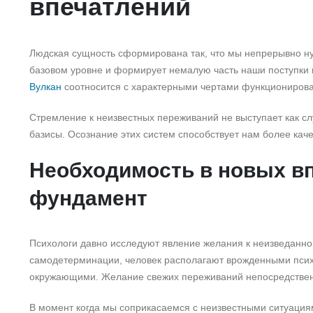
впечатлений
Людская сущность сформирована так, что мы непрерывно ну
базовом уровне и формирует немалую часть наши поступки 
Вулкан
соотносится с характерными чертами функциониров
Стремление к неизвестных переживаний не выступает как с
базисы. Осознание этих систем способствует нам более кач
Необходимость в новых в
фундамент
Психологи давно исследуют явление желания к неизведанном
самодетерминации, человек располагают врожденными псих
окружающими. Желание свежих переживаний непосредственн
В момент когда мы соприкасаемся с неизвестными ситуация