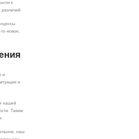
ости к
х различий.
роцессы
то новое,
щения
е и
ситуации и
ля нашей
ости. Таким
и.
тельное, наш