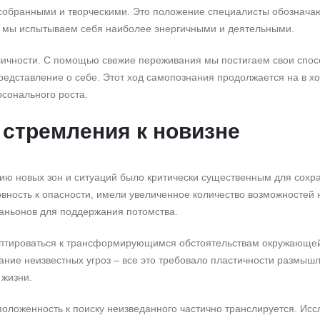
собранными и творческими. Это положение специалисты обознача
 мы испытываем себя наиболее энергичными и деятельными.
личности. С помощью свежие переживания мы постигаем свои спос
дставление о себе. Этот ход самопознания продолжается на в хо
сонального роста.
стремления к новизне
нию новых зон и ситуаций было критически существенным для сохр
овность к опасности, имели увеличенное количество возможностей 
аньонов для поддержания потомства.
аптироваться к трансформирующимся обстоятельствам окружающе
ние неизвестных угроз – все это требовало пластичности размыш
 жизни.
оложенность к поиску неизведанного частично транслируется. Ис