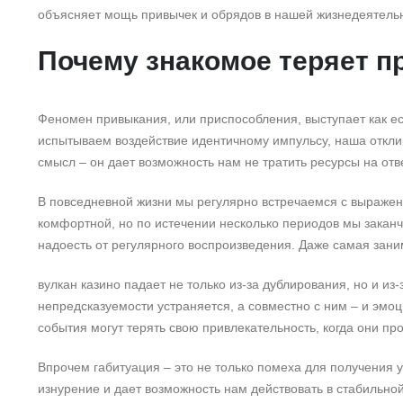
объясняет мощь привычек и обрядов в нашей жизнедеятель
Почему знакомое теряет п
Феномен привыкания, или приспособления, выступает как ес
испытываем воздействие идентичному импульсу, наша откли
смысл – он дает возможность нам не тратить ресурсы на от
В повседневной жизни мы регулярно встречаемся с выражен
комфортной, но по истечении несколько периодов мы зака
надоесть от регулярного воспроизведения. Даже самая зани
вулкан казино падает не только из-за дублирования, но и из
непредсказуемости устраняется, а совместно с ним – и эмо
события могут терять свою привлекательность, когда они пр
Впрочем габитуация – это не только помеха для получения
изнурение и дает возможность нам действовать в стабильно