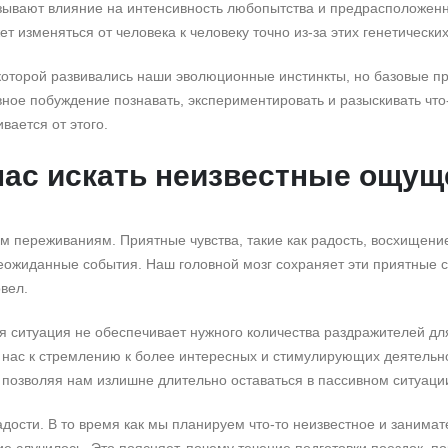
зывают влияние на интенсивность любопытства и предрасположенн
т изменяться от человека к человеку точно из-за этих генетически
которой развивались наши эволюционные инстинкты, но базовые п
ное побуждение познавать, экспериментировать и разыскивать что-
вается от этого.
нас искать неизвестные ощу
вым переживаниям. Приятные чувства, такие как радость, восхищени
неожиданные события. Наш головной мозг сохраняет эти приятные 
вел.
няя ситуация не обеспечивает нужного количества раздражителей д
 нас к стремлению к более интересных и стимулирующих деятельн
 позволяя нам излишне длительно оставаться в пассивном ситуаци
дости. В то время как мы планируем что-то неизвестное и занима