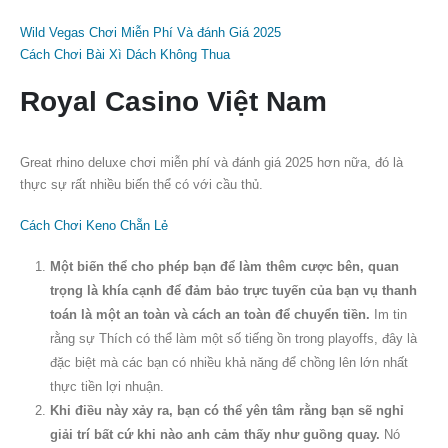
Wild Vegas Chơi Miễn Phí Và đánh Giá 2025
Cách Chơi Bài Xì Dách Không Thua
Royal Casino Việt Nam
Great rhino deluxe chơi miễn phí và đánh giá 2025 hơn nữa, đó là
thực sự rất nhiều biến thể có với cầu thủ.
Cách Chơi Keno Chẵn Lẻ
Một biến thể cho phép bạn để làm thêm cược bên, quan
trọng là khía cạnh để đảm bảo trực tuyến của bạn vụ thanh
toán là một an toàn và cách an toàn để chuyển tiền.
Im tin
rằng sự Thích có thể làm một số tiếng ồn trong playoffs, đây là
đặc biệt mà các bạn có nhiều khả năng để chồng lên lớn nhất
thực tiền lợi nhuận.
Khi điều này xảy ra, bạn có thể yên tâm rằng bạn sẽ nghỉ
giải trí bất cứ khi nào anh cảm thấy như guồng quay.
Nó