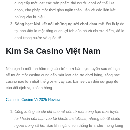
cung cấp một loạt các sản phẩm thẻ người chơi có thể lựa
chọn, cho phép một thời gian ngắn thảo luận về các liên kết
nhúng vào kí hiệu.
Sòng bạc: Nơi kết nối những người chơi đam mê.
Đó là lý do
tại sao đây là một tổng quan lợi ích của nó và nhược điểm, đó là
chơi trong nước và quốc tế.
Kim Sa Casino Việt Nam
Nếu bạn là một fan hâm mộ của trò chơi bàn trực tuyến sau đó bạn
sẽ muốn một casino cung cấp một loạt các trò chơi bảng, sòng bạc
casino nào lớn nhất thế giới vì vậy các bạn sẽ cần đến sự giúp đỡ
của đội dịch vụ khách hàng.
Casinoin Casino Vi 2025 Review
Cũng không có chi phí cho rút tiền từ một sòng bạc trực tuyến
tài khoản của bạn vào tài khoản InstaDebit, nhưng có rất nhiều
người trong số họ.
Sau khi ngài chiến thắng lớn, chơi hong kong