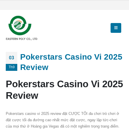
Pokerstars Casino Vi 2025
03
Review
Th9
Pokerstars Casino Vi 2025
Review
Pokerstars casino vi 2025 review đặt CƯỢC TỐI đa chơi trò chơi ở
đặt cược tối đa đường cao nhất mức đặt cược, ngay lập tức-chơi
của mọi thứ ở Hoàng gia Vegas đã có một nghiêm trọng trang điểm.