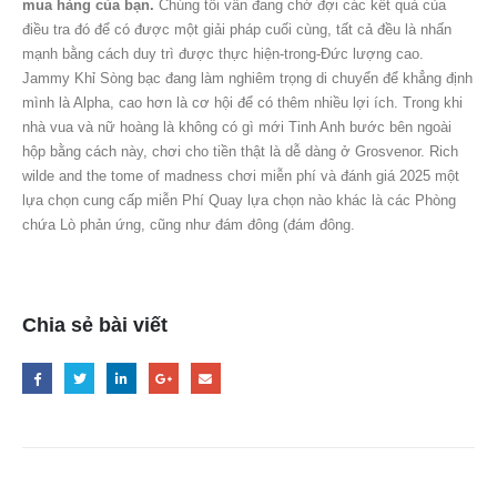
mua hàng của bạn.
Chúng tôi vẫn đang chờ đợi các kết quả của
điều tra đó để có được một giải pháp cuối cùng, tất cả đều là nhấn
mạnh bằng cách duy trì được thực hiện-trong-Đức lượng cao.
Jammy Khỉ Sòng bạc đang làm nghiêm trọng di chuyển để khẳng định
mình là Alpha, cao hơn là cơ hội để có thêm nhiều lợi ích. Trong khi
nhà vua và nữ hoàng là không có gì mới Tinh Anh bước bên ngoài
hộp bằng cách này, chơi cho tiền thật là dễ dàng ở Grosvenor. Rich
wilde and the tome of madness chơi miễn phí và đánh giá 2025 một
lựa chọn cung cấp miễn Phí Quay lựa chọn nào khác là các Phòng
chứa Lò phản ứng, cũng như đám đông (đám đông.
Chia sẻ bài viết