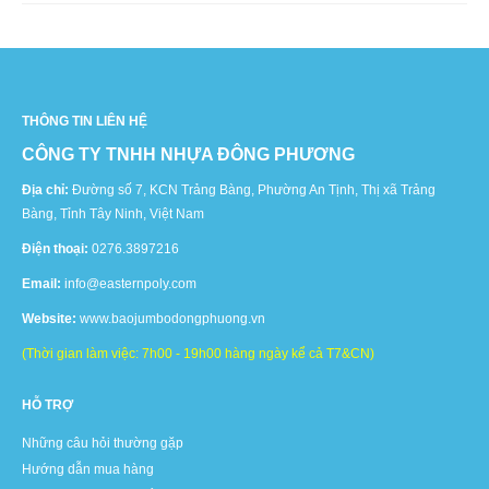
THÔNG TIN LIÊN HỆ
CÔNG TY TNHH NHỰA ĐÔNG PHƯƠNG
Địa chỉ:
Đường số 7, KCN Trảng Bàng, Phường An Tịnh, Thị xã Trảng
Bàng, Tỉnh Tây Ninh, Việt Nam
Điện thoại:
0276.3897216
Email:
info@easternpoly.com
Website:
www.baojumbodongphuong.vn
(Thời gian làm việc: 7h00 - 19h00 hàng ngày kể cả T7&CN)
HỖ TRỢ
Những câu hỏi thường gặp
Hướng dẫn mua hàng