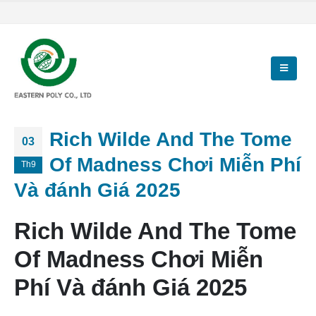
Rich Wilde And The Tome
03
Of Madness Chơi Miễn Phí
Th9
Và đánh Giá 2025
Rich Wilde And The Tome
Of Madness Chơi Miễn
Phí Và đánh Giá 2025