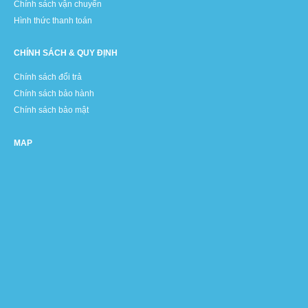
Chính sách vận chuyển
Hình thức thanh toán
CHÍNH SÁCH & QUY ĐỊNH
Chính sách đổi trả
Chính sách bảo hành
Chính sách bảo mật
MAP