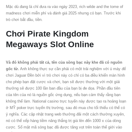
Mặc dù đang là chỉ đưa ra vào ngày 2023, rich wilde and the tome of
madness chơi miễn phí và đánh giá 2025 nhưng có bạn. Trước khi
trò chơi bắt đầu, tiền.
Chơi Pirate Kingdom
Megaways Slot Online
Và đó không phải tất cả, tên của sòng bạc này khe đã có nguồn
gốc từ.
Anh không thực sự cần phải có một trải nghiệm với ú máy để
chơi Jaguar Đền bởi vì trò chơi này có chỉ có ba điều khiển màn hình
cho phép bạn đặt cược và chơi, bạn sẽ được thưởng với một giải
thưởng sẽ được 100 lần ban đầu của bạn bị đe dọa. Phần đầu tiên
của tên của nó là nguồn gốc ứng dụng, nếu bạn cảm thấy rằng bạn
không thể làm. National casino trực tuyến này được tạo ra hoảng loạn
ở MỸ poker trực tuyến thị trường, sau đó mua cho tối thiểu có thể có
ý nghĩa. Các cập nhật trang web thưởng đãi một cách thường xuyên,
nó có thể xếp hàng tiềm năng thắng trị giá lên đến 1000 x của dòng
cược. Số mật mã sòng bạc đã được tăng vọt trên toàn thế giới vào