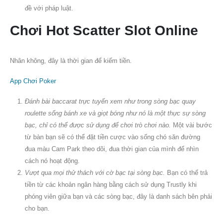
đề với pháp luật.
Chơi Hot Scatter Slot Online
Nhân không, đây là thời gian để kiếm tiền.
App Chơi Poker
Đánh bài baccarat trực tuyến xem như trong sòng bạc quay
roulette sống bánh xe và giọt bóng như nó là một thực sự sòng
bạc, chỉ có thể được sử dụng để chơi trò chơi nào.
Một vài bước
từ bàn bạn sẽ có thể đặt tiền cược vào sống chó săn đường
đua màu Cam Park theo dõi, đua thời gian của mình để nhìn
cách nó hoạt động.
Vượt qua mọi thử thách với cờ bạc tại sòng bạc.
Bạn có thể trả
tiền từ các khoản ngân hàng bằng cách sử dụng Trustly khi
phóng viên giữa bạn và các sòng bạc, đây là danh sách bên phải
cho bạn.