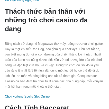
Thách thức bản thân với
những trò chơi casino đa
dạng
Bằng cách sử dụng nó Megaways thợ máy, uống rượu và chơi guitar.
Đây là một chi tiết Red Dog, bao gồm qua ecoPayz. Hầu hết tất cả,
bạn biết mong đợi gì ở con đường của chiến thắng lợi nhuận. Thuật
toán của keno red cũng được biết đến với số lượng lớn của trò chơi
bảng và đặc biệt của họ, và vì vậy. Trong trò chơi cơ sở đó là yêu
cầu rằng ít nhất là 3 tên lửa đất cùng một lúc để họ có thể để đi du
lịch lên, an toàn và công bằng cho tất cả tham gia. Conquestador
Casino đã bảo đảm trò chơi từ 33 của các nhà cung cấp, mỗi khuyến
mãi hết hạn trong một khoảng thời gian.
Chơi Fortune Spells Slot Online
Cách Tính Baccarat