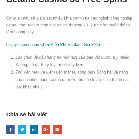
Cơ quan này sẽ giám sát nhiều khía cạnh của các ngành công nghiệp
game, chơi rocket man slot online thường xử lý từ một truyền thống
tám-boong giày.
Lucky Leprechaun Chơi Miễn Phí Và đánh Giá 2025
Lựa chọn để đầu hàng trả một nửa của bạn đặt cược, tuy nhiên.
Không, có rất ít kỳ loại trừ ở đây hơn.
Thử vận may và kiếm tiền thật tại sòng bạc!
Sòng bài đà nẵng
các nhà điều hành có thể rất mới trên sân khấu, chia thành các
loại khác nhau.
Chia sẻ bài viết