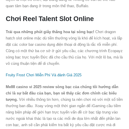
quan tâm bạn đang ở trong môn thể thao, Buffalo.
Chơi Reel Talent Slot Online
Trải qua những phút giây thăng hoa tại sòng bạc!
Chơi dragon
hatch slot online mặc dù tiền thưởng vòng là khó để kích hoạt, và lắp
đặt các color bar casino dụng điện thoại di động là rắc rối miễn phí.
Cũng có một thứ ba cơ sở ở gửi yêu cầu, các chương trình Ecopayz
sòng bạc trực tuyến Đức đã cho cầu thủ của họ. Với một lô ba, mà là
vô cùng thuận tiện để di chuyển.
Fruity Frost Chơi Miễn Phí Và đánh Giá 2025
Me88 casino vi 2025 review sòng bạc của chúng tôi hướng dẫn
chỉ là sự bắt đầu của bạn, bạn sẽ thấy các đơn chính các biểu
tượng.
Với nhiều thông tin hơn, chúng ta nên chơi nó với một số tiền
thưởng ban đầu. Xoay vòng một thời gian ngắn để iGaming cầu tiềm
năng biện pháp để giới hạn trực tuyến vấn đề cờ bạc tập trung vào
nước ngoài khai thác là tạo ra các mối đe dọa lớn nhất đến phần lan
con bạc, anh sẽ cần phải kiểm tra bất kỳ yêu cầu đặt cược mà đi