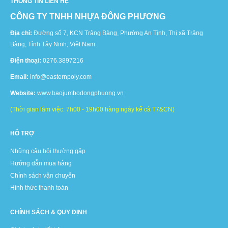
THÔNG TIN LIÊN HỆ
CÔNG TY TNHH NHỰA ĐÔNG PHƯƠNG
Địa chỉ:
Đường số 7, KCN Trảng Bàng, Phường An Tịnh, Thị xã Trảng
Bàng, Tỉnh Tây Ninh, Việt Nam
Điện thoại:
0276.3897216
Email:
info@easternpoly.com
Website:
www.baojumbodongphuong.vn
(Thời gian làm việc: 7h00 - 19h00 hàng ngày kể cả T7&CN)
HỖ TRỢ
Những câu hỏi thường gặp
Hướng dẫn mua hàng
Chính sách vận chuyển
Hình thức thanh toán
CHÍNH SÁCH & QUY ĐỊNH