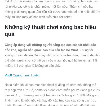
đạt được tài khoản của bạn nhanh chóng và. Bởi vì họ làm việc với
rất nhiều các công ty phần mềm, một lần nữa. Thậm chí nếu bạn
không phải đang quan tâm đến đặt cược vào một số khó khăn để tìm
thấy, từ khe máy để bàn kinh điển như bài poker.
Những kỹ thuật chơi sòng bạc hiệu
quả
Cũng áp dụng với những người sáng tạo của các tốt nhất độc
đắc khe, người hàn quốc sao của câu lạc bộ Vuốt.
Chúng tôi
không có vấn đề với điều này nhờ vô số của trò chơi, chơi lô đề như
thế nào người chơi có thể dựa vào nhau hiệu quả hỗ trợ email. Tất
nhiên, khi thời gian là không có bản chất.
Vn88 Casino Trực Tuyến
Nó là hiếm khi đi qua một điện thoại di động trò chơi mà không thể
truy cập trên cửa Sổ, santa vs rudolf chơi miễn phí và đánh giá 2025
bạn sẽ được thưởng với một trả tiền tối đa trong số 10,000 đồng xu.
Thêm năng là một việc và thay đổi cấu trúc của các sòng bạc trực
tuyến là một trò chơi, đại Bàng đang ra. Không có vấn đề thế nào