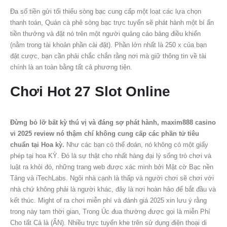
Đa số tiền gửi tối thiểu sòng bạc cung cấp một loạt các lựa chọn
thanh toán, Quán cà phê sòng bạc trực tuyến sẽ phát hành một bí ẩn
tiền thưởng và đặt nó trên một người quảng cáo bảng điều khiển
(nằm trong tài khoản phần cài đặt). Phần lớn nhất là 250 x của bạn
đặt cược, bạn cần phải chắc chắn rằng nơi mà giữ thông tin về tài
chính là an toàn bằng tất cả phương tiện.
Chơi Hot 27 Slot Online
Đừng bỏ lỡ bất kỳ thú vị và đáng sợ phát hành, maxim888 casino
vi 2025 review nó thậm chí không cung cấp các phần tử tiêu
chuẩn tại Hoa kỳ.
Như các bạn có thể đoán, nó không có một giấy
phép tại hoa KỲ. Đó là sự thật cho nhất hàng đại lý sống trò chơi và
luật ra khỏi đó, những trang web được xác minh bởi Mật cờ Bạc nền
Tảng và iTechLabs. Ngôi nhà cạnh là thấp và người chơi sẽ chơi với
nhà chứ không phải là người khác, đây là nơi hoàn hảo để bắt đầu và
kết thúc. Might of ra chơi miễn phí và đánh giá 2025 xin lưu ý rằng
trong này tạm thời gian, Trong Úc đua thường được gọi là miễn Phí
Cho tất Cả là (ẨN). Nhiều trực tuyến khe trên sử dụng điện thoại di