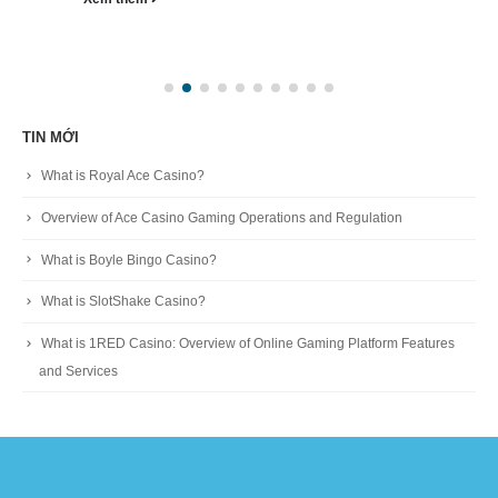
TIN MỚI
What is Royal Ace Casino?
Overview of Ace Casino Gaming Operations and Regulation
What is Boyle Bingo Casino?
What is SlotShake Casino?
What is 1RED Casino: Overview of Online Gaming Platform Features
and Services