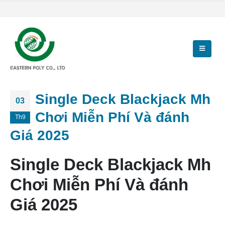
Single Deck Blackjack Mh
03
Chơi Miễn Phí Và đánh
Th9
Giá 2025
Single Deck Blackjack Mh
Chơi Miễn Phí Và đánh
Giá 2025