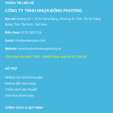
THÔNG TIN LIÊN HỆ
CÔNG TY TNHH NHỰA ĐÔNG PHƯƠNG
Địa chỉ:
Đường số 7, KCN Trảng Bàng, Phường An Tịnh, Thị xã Trảng
Bàng, Tỉnh Tây Ninh, Việt Nam
Điện thoại:
0276.3897216
Email:
info@easternpoly.com
Website:
www.baojumbodongphuong.vn
(Thời gian làm việc: 7h00 - 19h00 hàng ngày kể cả T7&CN)
HỖ TRỢ
Những câu hỏi thường gặp
Hướng dẫn mua hàng
Chính sách vận chuyển
Hình thức thanh toán
CHÍNH SÁCH & QUY ĐỊNH