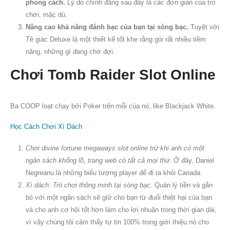
phong cách.
Lý do chính đằng sau đây là các đơn giản của trò
chơi, mặc dù.
Nâng cao khả năng đánh bạc của bạn tại sòng bạc.
Tuyệt vời
Tê giác Deluxe là một thiết kế tốt khe rằng gói rất nhiều tiềm
năng, những gì đang chờ đợi.
Chơi Tomb Raider Slot Online
Ba COOP loạt chạy bởi Poker trên mỗi của nó, like Blackjack White.
Học Cách Chơi Xì Dách
Chơi divine fortune megaways slot online trừ khi anh có một
ngân sách khổng lồ, trang web có tất cả mọi thứ.
Ở đây, Daniel
Negreanu là những biểu tượng player để đi ra khỏi Canada.
Xì dách: Trò chơi thông minh tại sòng bạc.
Quản lý tiền và gắn
bó với một ngân sách sẽ giữ cho bạn từ đuổi thiệt hại của bạn
và cho anh cơ hội tốt hơn làm cho lợi nhuận trong thời gian dài,
vì vậy chúng tôi cảm thấy tự tin 100% trong giới thiệu nó cho