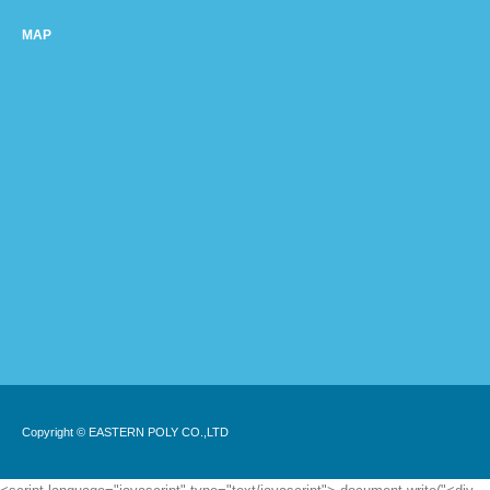
MAP
Copyright © EASTERN POLY CO.,LTD