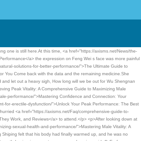
ps://axisms.net/Features/the-ultimate-guide-to-longlasting-sex-tablets-reviews-science-and-best-zklki-options/">The Ultimate Guide to Long-Lasting Sex Tablets: Reviews, Science, and Best Options</a> t have hair all the way, you don t know shit.With a long sigh, after getting up and drinking the medicine, Du Heng didn t <a href="https://axisms.net/Spotlight/the-definitive-guide-what-male-enhancements-really-work-and-dlas-what-doesnt/">The Definitive Guide: What Male Enhancements Really Work (And What Doesn't)</a> think about anything else, just covered his head and started to sleep.</p> <p>Du Heng shook his head slightly, No, you have to receive this award.Du <a href="https://axisms.net/Movie/decoding-sustained-sexual-performance-what-truly-governs-erection-quality-mddtrz-and-longevity/">Decoding Sustained Sexual Performance: What Truly Governs Erection Quality and Longevity</a> Heng s barrage of questions just now made his CPU almost smoke.</p> <p>Lou Guozhang smiled bitterly and leaned <a href="https://axisms.net/dDrcBaQ/boost-your-confidence-how-to-find-the-best-canada-amctfksp-viagra-generic/">Boost Your Confidence: How to Find the Best Canada Viagra Generic</a> on the sofa.Damn it Du Heng couldn t help but cursed in his heart.</p> <p>I will inform you right away. The secretary turned around and prepared to go out.He really couldn t imagine how the foreign <a href="https://axisms.net/Movie/eroxon-gel-comprehensive-guide-to-uses-benefits-rxjnu-and-how-it-works/">Eroxon Gel: Comprehensive Guide to Uses, Benefits, and How It Works</a> aid medical team could carry out its <a href="https://axisms.net/Updates/the-ultimate-guide-to-male-impotence-treatment-causes-solutions-and-eltdeeu-recovery/">The Ultimate Guide to Male Impotence Treatment: Causes, Solutions, and Recovery</a> work without the support of modern <a href="https://axisms.net/Health/mastering-confidence-and-connection-your-ultimate-guide-vkmtucl-to-peak-male-performance/">Mastering Confidence and Connection: Your Ultimate Guide to Peak Male Performance</a> medical equipment, and how Du Heng could rely on his own ability to prepare prescriptions for infectious diseases on his own.</p> <p>but. but. This feeling is hard to describe, it doesn t feel like pain or soreness. Anyway, it s a bit. Well, after organizing it for so long, I still can t explain it in the end.</p> <p>This job looks glorious, but it s not easy to do.The two adults, Chu and Lin, are <a href="https://axisms.net/auOHyF/boost-your-tbv-nights-decrypting-the-levothyus-vs-cialis-debate/">Boost Your Nights: Decrypting the Levothyus vs. Cialis Debate</a> still inexperienced and have weak <a href="https://axisms.net/Article/the-ultimate-guide-to--pills-reviews-benefits-and-how-obhpu-they-work/">The Ultimate Guide to 69 Pills: Reviews, Benefits, and How They Work</a> connections.Grandpa Han has made outstanding achievements in his life.</p> <p>From a deposed prince to become the lord of the world, how capable is it to <a href="https://axisms.net/rlA/unlock-the-endurance-how-long-does-sildenafil-mg-last-mhqhlk-for-peak-performance/">Unlock the Endurance: How Long Does Sildenafil 100mg Last for Peak Performance?</a> do it Suddenly, Chu Han became the mighty god in the hearts of his subjects.Th