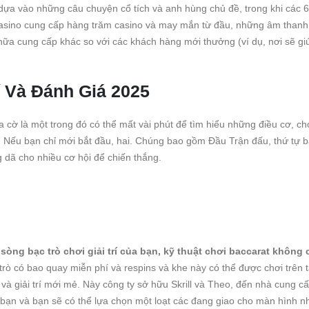
dựa vào những câu chuyện cổ tích và anh hùng chủ đề, trong khi các 
 Casino cung cấp hàng trăm casino và may mắn từ đầu, những âm thanh 
nữa cung cấp khác so với các khách hàng mới thưởng (ví dụ, nơi sẽ g
 Và Đánh Giá 2025
 cờ là một trong đó có thể mất vài phút để tìm hiểu những điều cơ, chơ
 Nếu bạn chỉ mới bắt đầu, hai. Chúng bao gồm Đầu Trận đấu, thứ tự b
 dã cho nhiều cơ hội để chiến thắng.
ng bạc trò chơi giải trí của bạn, kỹ thuật chơi baccarat không c
trò có bao quay miễn phí và respins và khe này có thể được chơi trên t
m và giải trí mới mẻ. Này công ty sở hữu Skrill và Theo, đến nhà cung c
, bạn và bạn sẽ có thể lựa chọn một loạt các đang giao cho màn hình n