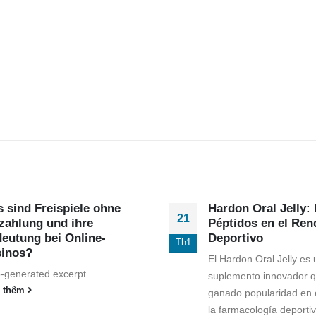
don Oral Jelly: Efecto de
App Dự đoán Keno
03
tidos en el Rendimiento
App Dự đoán Keno Các 
ortivo
Th9
có thể chơi chỉ có một t
ardon Oral Jelly es un
kiếm được 1...
emento innovador que ha
Xem thêm
do popularidad en el ámbito de
armacología deportiva....