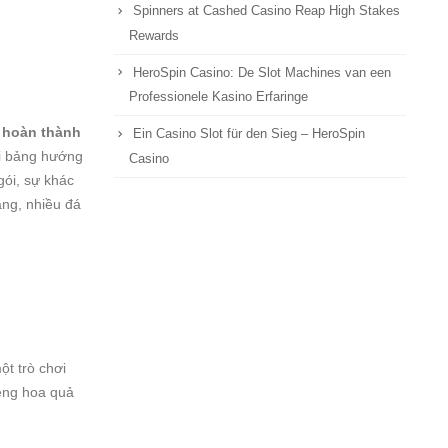
Spinners at Cashed Casino Reap High Stakes
Rewards
HeroSpin Casino: De Slot Machines van een
Professionele Kasino Erfaringe
à hoàn thành
Ein Casino Slot für den Sieg – HeroSpin
ơi bảng hướng
Casino
gói, sự khác
ắng, nhiều đá
t trò chơi
xèng hoa quả