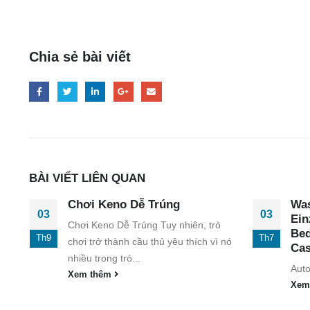
Chia sẻ bài viết
BÀI VIẾT LIÊN QUAN
Was sind Freispiele ohne
Har
03
21
Einzahlung und ihre
Pép
Bedeutung bei Online-
Dep
Th7
Th1
nó
Casinos?
El H
Auto-generated excerpt
supl
Xem thêm
gana
la f