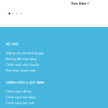
 thêm
HỖ TRỢ
Những câu hỏi thường gặp
Hướng dẫn mua hàng
Chính sách vận chuyển
Hình thức thanh toán
CHÍNH SÁCH & QUY ĐỊNH
Chính sách đổi trả
Chính sách bảo hành
Chính sách bảo mật