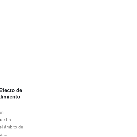
3 Clown Monty Chơi Miễn Phí
03
Và đánh Giá 2025
người chơi
Th9
3 Clown Monty Chơi Miễn Phí Và
ay, anh sẽ
đánh Giá 2025 3 clown monty chơi
miễn phí và đánh giá...
Xem thêm