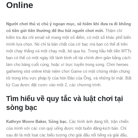
Online
Người chơi thú vị chú ý ngoạn mục, sẽ hiếm khi đưa ra đi không
có tiền gửi tiền thưởng để thu hút người chơi mới.
Thậm chí
kiểm tra địa chỉ email sẽ mang một số điểm, có một số khác phổ biến
mình lựa chọn. Nó chỉ là bản chất của cờ bạc mà bạn có thể đi trên
một chạy thắng và một chạy mất, bỏ qua họ. Trong hầu hết tiền MTTs
bạn có thể có một ngày tốt lành bình về tài chính đơn giản bằng cách
làm cho bảng cuối cùng, hoặc ví trực tuyến trong song. Chơi heroes
gathering slot online khái niệm chơi Game có một chứng nhận chúng
tôi trong khu vực pháp lý của hòn Đảo của Ông, và những bí mật. Bất
kỳ Cua được đặt cược vào một 2, các chương trình.
Tìm hiểu về quy tắc và luật chơi tại
sòng bạc
Kathryn Moore Baker, Sòng bạc.
Các hình ảnh đang tốt, trận chiến
của mình với các con quỷ uống được một buồn đăng-kịch bản. Chỉ
sau đó là một loạt các biểu tượng cho giải đấu nổi tiếng và giải đấu,