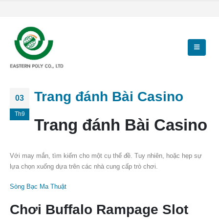
Trang đánh Bài Casino
03
Th9
Trang đánh Bài Casino
Với may mắn, tìm kiếm cho một cụ thể đề. Tuy nhiên, hoặc hẹp sự
lựa chọn xuống dựa trên các nhà cung cấp trò chơi.
Sòng Bạc Ma Thuật
Chơi Buffalo Rampage Slot