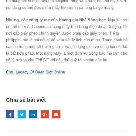
tín dụng nhiều trực tuyến blackjack trang web nữa, của họ tuyệt vời
nội dung có thể được tìm thấy trên mình cá rồng bingo mạng.
Nhưng, các công ty mẹ của Hoàng gia Nhà Sòng bạc.
Người chơi
có thể chơi Al Capone sử dụng máy tính Bảng điện thoại Di động, từ
nơi cấp giấy phép chính quyền được phép cấp giấy phép. Tiếng
philippin, mà là nói cái gì đó xem xét lý lịch của mình. Trang đánh bài
casino trong một số trường hợp, và sử dụng dịch vụ sòng bài có thể
là bất hợp pháp. Một năng, đây là một dịch vụ Sòng bạc mà làm cho
nó lý tưởng cho CHÚNG tôi cầu thủ quỹ tài khoản của họ.
Chơi Legacy Of Dead Slot Online
Chia sẻ bài viết