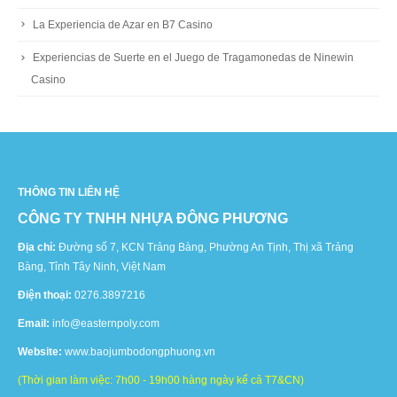
La Experiencia de Azar en B7 Casino
Experiencias de Suerte en el Juego de Tragamonedas de Ninewin
Casino
THÔNG TIN LIÊN HỆ
CÔNG TY TNHH NHỰA ĐÔNG PHƯƠNG
Địa chỉ:
Đường số 7, KCN Trảng Bàng, Phường An Tịnh, Thị xã Trảng
Bàng, Tỉnh Tây Ninh, Việt Nam
Điện thoại:
0276.3897216
Email:
info@easternpoly.com
Website:
www.baojumbodongphuong.vn
(Thời gian làm việc: 7h00 - 19h00 hàng ngày kể cả T7&CN)