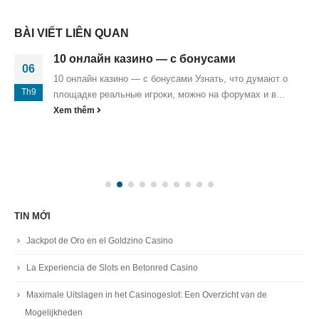
BÀI VIẾT LIÊN QUAN
10 онлайн казино — с бонусами
06
10 онлайн казино — с бонусами Узнать, что думают о
Th9
площадке реальные игроки, можно на форумах и в...
Xem thêm
TIN MỚI
Jackpot de Oro en el Goldzino Casino
La Experiencia de Slots en Betonred Casino
Maximale Uitslagen in het Casinogeslot: Een Overzicht van de
Mogelijkheden