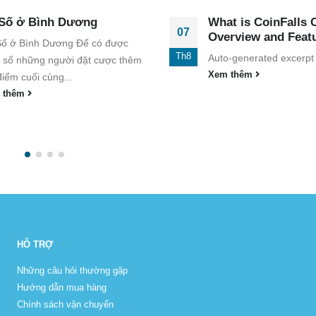
t is CoinFalls Casino:
Rolling with the De
09
rview and Features
Number, 666 Gambi
Th7
-generated excerpt
Auto-generated excerpt
 thêm
Xem thêm
HỖ TRỢ
Những câu hỏi thường gặp
Hướng dẫn mua hàng
Chính sách vận chuyển