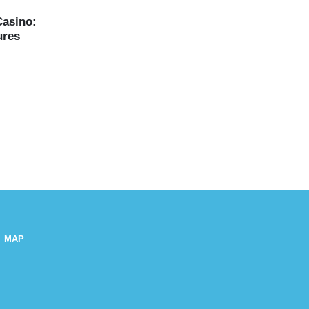
vils
Sázkové dobrodružství
01
t
naplněné výhrami, kde 22bet
tvoří ideální volbu pro chytré
Th9
hráče.
...
Xem thêm
MAP