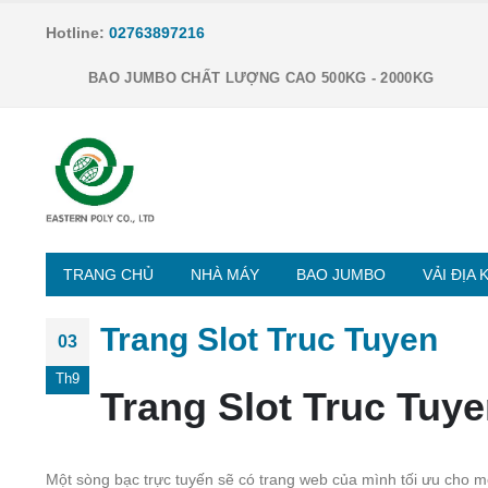
Hotline:
02763897216
BAO JUMBO CHẤT LƯỢNG CAO 500KG - 2000KG
TRANG CHỦ
NHÀ MÁY
BAO JUMBO
VẢI ĐỊA
Trang Slot Truc Tuyen
03
Th9
Trang Slot Truc Tuy
Một sòng bạc trực tuyến sẽ có trang web của mình tối ưu cho một