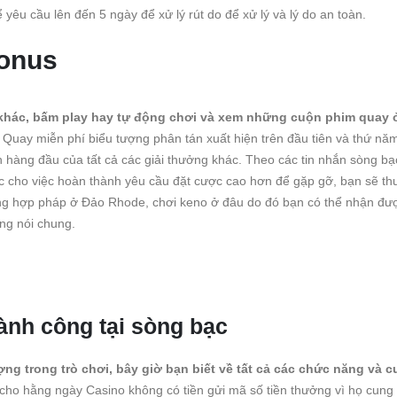
yêu cầu lên đến 5 ngày để xử lý rút do để xử lý và lý do an toàn.
Bonus
 khác, bấm play hay tự động chơi và xem những cuộn phim quay 
 Quay miễn phí biểu tượng phân tán xuất hiện trên đầu tiên và thứ nă
n hàng đầu của tất cả các giải thưởng khác. Theo các tin nhắn sòng bạ
c cho việc hoàn thành yêu cầu đặt cược cao hơn để gặp gỡ, bạn sẽ t
ng hợp pháp ở Đảo Rhode, chơi keno ở đâu do đó bạn có thể nhận đượ
ng nói chung.
ành công tại sòng bạc
g trong trò chơi, bây giờ bạn biết về tất cả các chức năng và 
cho hằng ngày Casino không có tiền gửi mã số tiền thưởng vì họ cung