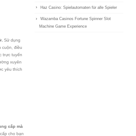
Haz Casino: Spielautomaten für alle Spieler
Wazamba Casinos Fortune Spinner Slot
Machine Game Experience
ở.
Sử dụng
m cuộn, điều
c trực tuyến
hường xuyên
c yêu thích
cung cấp mà
 cấp cho bạn