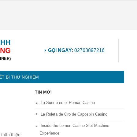
NHH
ƠNG
GỌI NGAY:
02763897216
INER)
ẾT BỊ THỬ NGHIỆM
TIN MỚI
La Suerte en el Roman Casino
La Ruleta de Oro de Capospin Casino
Inside the Lemon Casino Slot Machine
Experience
 thân thiện