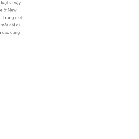
luật vì vậy
me ở New
 Trang slot
một cái gì
i các cung