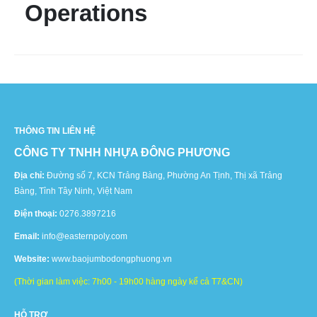
Operations
THÔNG TIN LIÊN HỆ
CÔNG TY TNHH NHỰA ĐÔNG PHƯƠNG
Địa chỉ:
Đường số 7, KCN Trảng Bàng, Phường An Tịnh, Thị xã Trảng
Bàng, Tỉnh Tây Ninh, Việt Nam
Điện thoại:
0276.3897216
Email:
info@easternpoly.com
Website:
www.baojumbodongphuong.vn
(Thời gian làm việc: 7h00 - 19h00 hàng ngày kể cả T7&CN)
HỖ TRỢ