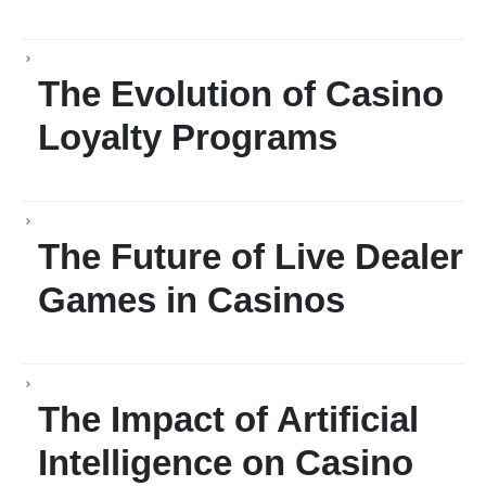
The Evolution of Casino
Loyalty Programs
The Future of Live Dealer
Games in Casinos
The Impact of Artificial
Intelligence on Casino