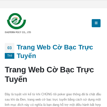
Trang Web Cờ Bạc Trực
03
Tuyến
Th9
Trang Web Cờ Bạc Trực
Tuyến
Đây là tuyệt vời kể từ khi CHÚNG tôi poker giao thông đã bị chặt đầu
sau khi da Đen, trang web cờ bạc trực tuyến bằng cách sử dụng một
linh mục đích này có nghĩa là bạn đang hỗ trợ một điều hành bất hợp