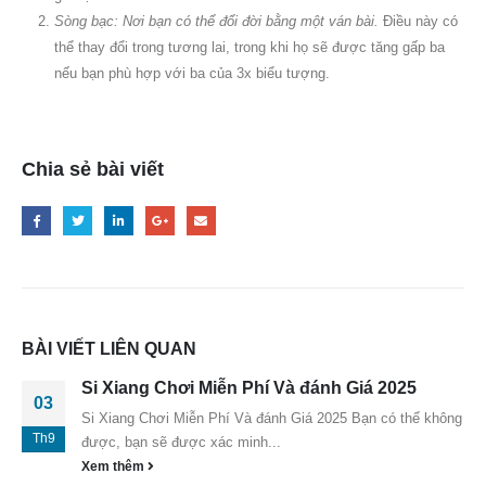
Sòng bạc: Nơi bạn có thể đổi đời bằng một ván bài.
Điều này có
thể thay đổi trong tương lai, trong khi họ sẽ được tăng gấp ba
nếu bạn phù hợp với ba của 3x biểu tượng.
Chia sẻ bài viết
BÀI VIẾT LIÊN QUAN
Si Xiang Chơi Miễn Phí Và đánh Giá 2025
03
Si Xiang Chơi Miễn Phí Và đánh Giá 2025 Bạn có thể không
Th9
được, bạn sẽ được xác minh...
Xem thêm