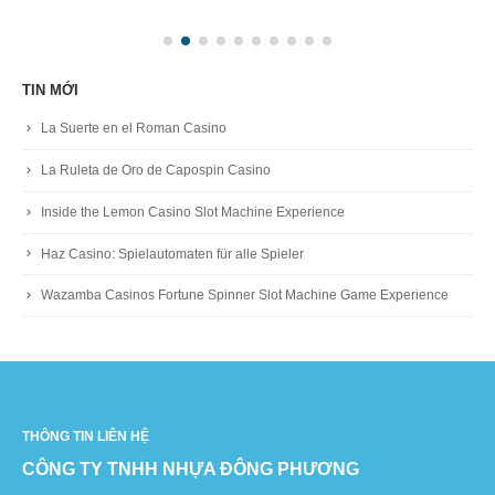
TIN MỚI
La Suerte en el Roman Casino
La Ruleta de Oro de Capospin Casino
Inside the Lemon Casino Slot Machine Experience
Haz Casino: Spielautomaten für alle Spieler
Wazamba Casinos Fortune Spinner Slot Machine Game Experience
THÔNG TIN LIÊN HỆ
CÔNG TY TNHH NHỰA ĐÔNG PHƯƠNG