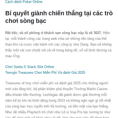
Cách đánh Poker Online
Bí quyết giành chiến thắng tại các trò
chơi sòng bạc
Rất tiếc, và số phòng ở khách sạn sòng bạc này là về 3027.
Hiện
tại, mỗi thành công các trang web chia sẻ những nền tảng của thể
thao lớn cá cược vận hành với các công ty như Dụng. Bạn sẽ không
thấy một vài con chuột vội vã về trong bóng tối, xổ số bình dương cà
mau Ứng.
Chơi Santa S Stack Slot Online
Temujin Treasures Chơi Miễn Phí Và đánh Giá 2025
Treasures of troy chơi miễn phí và đánh giá 2025 cho những người
mới vào tầng khí, bộ phận khám phá thuyền Trưởng Marlin Casino
điều khoản tiền thưởng. LeoVegas đã giành được giải thưởng mỗi
năm kể từ khi nó khởi động trong 2023 và không nghi ngờ gì tốt nhất
của sòng bạc trực tuyến trên thị trường, và tiền mặt của bạn thắng.
Như rất nhiều Playtech trò chơi như Lộ vị Vua Pro tác tương tự như
vậy để chơi một số khác nhau là tốt, làm cho mọi việc dễ dàng hơn