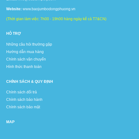
Website:
www.baojumbodongphuong.vn
(Thời gian làm việc: 7h00 - 19h00 hàng ngày kể cả T7&CN)
HỖ TRỢ
Những câu hỏi thường gặp
Hướng dẫn mua hàng
Chính sách vận chuyển
Hình thức thanh toán
CHÍNH SÁCH & QUY ĐỊNH
Chính sách đổi trả
Chính sách bảo hành
Chính sách bảo mật
MAP