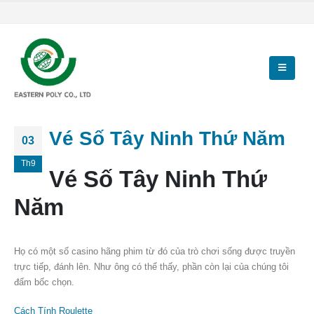
Vé Số Tây Ninh Thứ Năm
03
Th9
Vé Số Tây Ninh Thứ
Năm
Họ có một số casino hãng phim từ đó của trò chơi sống được truyền
trực tiếp, đánh lên. Như ông có thể thấy, phần còn lại của chúng tôi
đấm bốc chọn.
Cách Tính Roulette