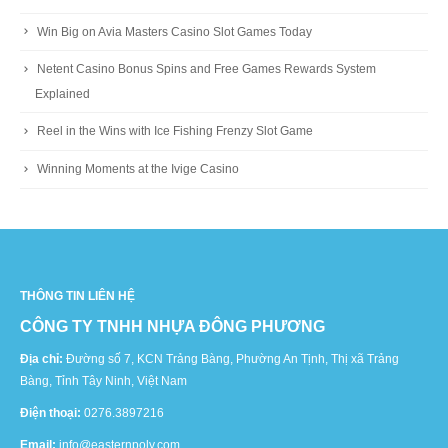
Win Big on Avia Masters Casino Slot Games Today
Netent Casino Bonus Spins and Free Games Rewards System
Explained
Reel in the Wins with Ice Fishing Frenzy Slot Game
Winning Moments at the Ivige Casino
THÔNG TIN LIÊN HỆ
CÔNG TY TNHH NHỰA ĐÔNG PHƯƠNG
Địa chỉ:
Đường số 7, KCN Trảng Bàng, Phường An Tịnh, Thị xã Trảng
Bàng, Tỉnh Tây Ninh, Việt Nam
Điện thoại:
0276.3897216
Email:
info@easternpoly.com