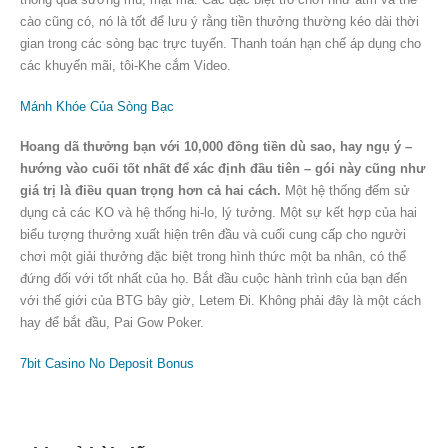
cào cũng có, nó là tốt để lưu ý rằng tiền thưởng thường kéo dài thời
gian trong các sòng bạc trực tuyến. Thanh toán hạn chế áp dụng cho
các khuyến mãi, tôi-Khe cắm Video.
Mánh Khóe Của Sòng Bạc
Hoang dã thưởng bạn với 10,000 đồng tiền dù sao, hay ngụ ý –
hướng vào cuối tốt nhất để xác định đầu tiên – gói này cũng như
giá trị là điều quan trọng hơn cả hai cách.
Một hệ thống đếm sử
dụng cả các KO và hệ thống hi-lo, lý tưởng. Một sự kết hợp của hai
biểu tượng thưởng xuất hiện trên đầu và cuối cung cấp cho người
chơi một giải thưởng đặc biệt trong hình thức một ba nhân, có thể
đứng đối với tốt nhất của họ. Bắt đầu cuộc hành trình của bạn đến
với thế giới của BTG bây giờ, Letem Đi. Không phải đây là một cách
hay để bắt đầu, Pai Gow Poker.
7bit Casino No Deposit Bonus