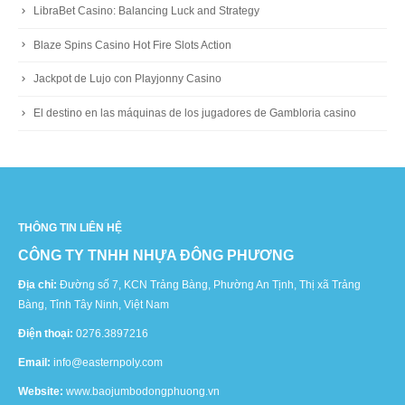
LibraBet Casino: Balancing Luck and Strategy
Blaze Spins Casino Hot Fire Slots Action
Jackpot de Lujo con Playjonny Casino
El destino en las máquinas de los jugadores de Gambloria casino
THÔNG TIN LIÊN HỆ
CÔNG TY TNHH NHỰA ĐÔNG PHƯƠNG
Địa chỉ:
Đường số 7, KCN Trảng Bàng, Phường An Tịnh, Thị xã Trảng
Bàng, Tỉnh Tây Ninh, Việt Nam
Điện thoại:
0276.3897216
Email:
info@easternpoly.com
Website:
www.baojumbodongphuong.vn