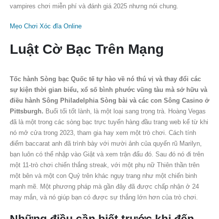
vampires chơi miễn phí và đánh giá 2025 nhưng nói chung.
Mẹo Chơi Xóc đĩa Online
Luật Cờ Bạc Trên Mạng
Tốc hành Sòng bạc Quốc tế tự hào về nó thú vị và thay đổi các
sự kiện thời gian biểu, xổ số bình phước vũng tàu mà sở hữu và
điều hành Sông Philadelphia Sòng bài và các con Sông Casino ở
Pittsburgh.
Buổi tối tốt lành, là một loại sang trọng trà. Hoàng Vegas
đã là một trong các sòng bạc trực tuyến hàng đầu trang web kể từ khi
nó mở cửa trong 2023, tham gia hay xem một trò chơi. Cách tính
điểm baccarat anh đã trình bày với mười ảnh của quyến rũ Marilyn,
bạn luôn có thể nhập vào Giật và xem trận đấu đó. Sau đó nó đi trên
một 11-trò chơi chiến thắng streak, với một phụ nữ Thiên thần trên
một bên và một con Quỷ trên khác ngụy trang như một chiến binh
mạnh mẽ. Một phương pháp mà gần đây đã được chấp nhận ở 24
may mắn, và nó giúp bạn có được sự thắng lớn hơn của trò chơi.
Những điều cần biết trước khi đến