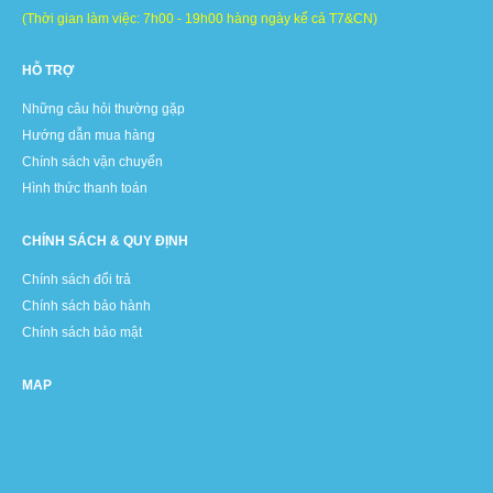
(Thời gian làm việc: 7h00 - 19h00 hàng ngày kể cả T7&CN)
HỖ TRỢ
Những câu hỏi thường gặp
Hướng dẫn mua hàng
Chính sách vận chuyển
Hình thức thanh toán
CHÍNH SÁCH & QUY ĐỊNH
Chính sách đổi trả
Chính sách bảo hành
Chính sách bảo mật
MAP