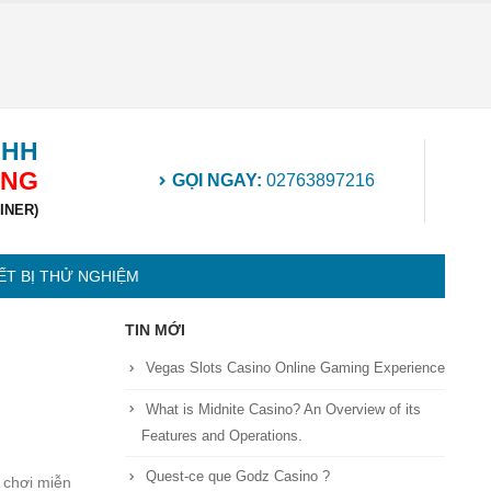
NHH
ƠNG
GỌI NGAY:
02763897216
INER)
ẾT BỊ THỬ NGHIỆM
TIN MỚI
Vegas Slots Casino Online Gaming Experience
What is Midnite Casino? An Overview of its
Features and Operations.
Quest-ce que Godz Casino ?
 chơi miễn