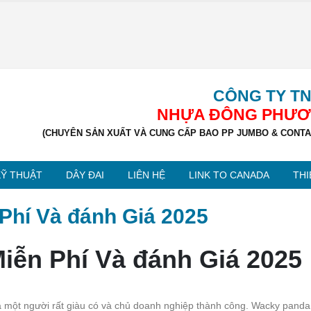
CÔNG TY T
NHỰA ĐÔNG PHƯ
(CHUYÊN SẢN XUẤT VÀ CUNG CẤP BAO PP JUMBO & CONTA
 KỸ THUẬT
DÂY ĐAI
LIÊN HỆ
LINK TO CANADA
THI
Phí Và đánh Giá 2025
iễn Phí Và đánh Giá 2025
 là một người rất giàu có và chủ doanh nghiệp thành công. Wacky panda