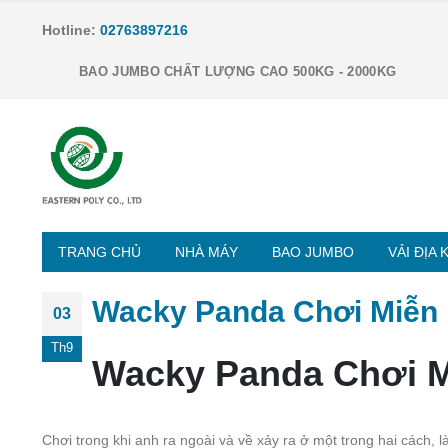
Hotline:
02763897216
BAO JUMBO CHẤT LƯỢNG CAO 500KG - 2000KG
TRANG CHỦ
NHÀ MÁY
BAO JUMBO
VẢI ĐỊA
Wacky Panda Chơi Miễn 
03
Th9
Wacky Panda Chơi M
Chơi trong khi anh ra ngoài và về xảy ra ở một trong hai cách,