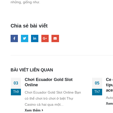
những, giống như.
Chia sẻ bài viết
BÀI VIẾT LIÊN QUAN
Ce este Pacanele Casino și ce
Xổ 
05
03
tipuri de jocuri se regăsesc în
Xổ 
acest domeniu?
Th7
Th9
các 
Auto-generated excerpt
dụng
Xem thêm
Xem