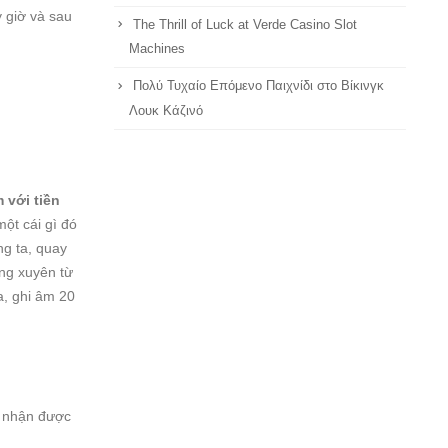
y giờ và sau
The Thrill of Luck at Verde Casino Slot
Machines
Πολύ Τυχαίο Επόμενο Παιχνίδι στο Βίκινγκ
Λουκ Κάζινό
 với tiền
ột cái gì đó
ng ta, quay
ờng xuyên từ
a, ghi âm 20
hủ nhận được