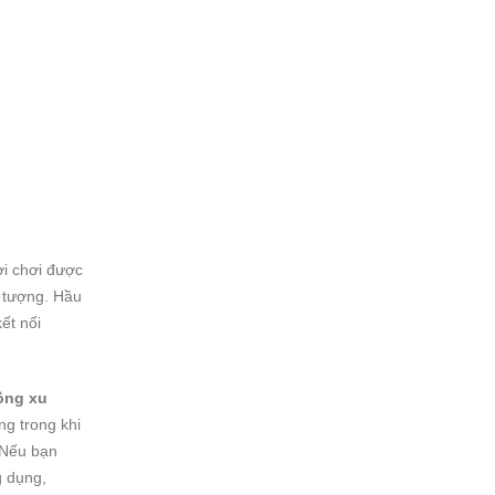
ời chơi được
u tượng. Hầu
ết nối
đồng xu
ng trong khi
 Nếu bạn
g dụng,