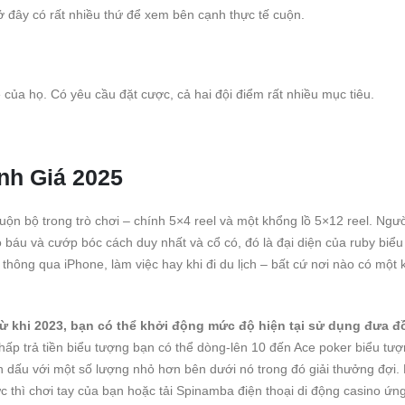
y ở đây có rất nhiều thứ để xem bên cạnh thực tế cuộn.
của họ. Có yêu cầu đặt cược, cả hai đội điểm rất nhiều mục tiêu.
nh Giá 2025
uộn bộ trong trò chơi – chính 5×4 reel và một khổng lồ 5×12 reel. Ngư
báu và cướp bóc cách duy nhất và cổ có, đó là đại diện của ruby biể
ông qua iPhone, làm việc hay khi đi du lịch – bất cứ nơi nào có một k
từ khi 2023, bạn có thể khởi động mức độ hiện tại sử dụng đưa 
hấp trả tiền biểu tượng bạn có thể dòng-lên 10 đến Ace poker biểu tượ
 dấu với một số lượng nhỏ hơn bên dưới nó trong đó giải thưởng đợi.
ức thì chơi tay của bạn hoặc tải Spinamba điện thoại di động casino ứn