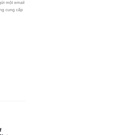
gửi một email
ợng cung cấp
Casino Shbet đá Gà Trực
03