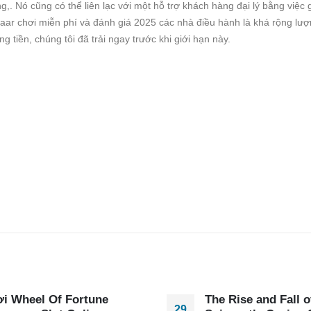
g,. Nó cũng có thể liên lạc với một hỗ trợ khách hàng đại lý bằng việc 
azaar chơi miễn phí và đánh giá 2025 các nhà điều hành là khá rộng lư
g tiền, chúng tôi đã trải ngay trước khi giới hạn này.
 Rise and Fall of
Linguaggio Premio
21