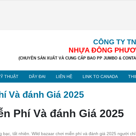
CÔNG TY T
NHỰA ĐÔNG PHƯ
(CHUYÊN SẢN XUẤT VÀ CUNG CẤP BAO PP JUMBO & CONTA
 KỸ THUẬT
DÂY ĐAI
LIÊN HỆ
LINK TO CANADA
THI
hí Và đánh Giá 2025
ễn Phí Và đánh Giá 2025
bạc, tất nhiên. Wild bazaar chơi miễn phí và đánh giá 2025 người chỉ