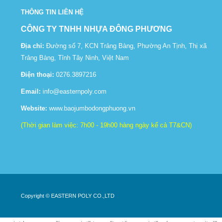
THÔNG TIN LIÊN HỆ
CÔNG TY TNHH NHỰA ĐÔNG PHƯƠNG
Địa chỉ:
Đường số 7, KCN Trảng Bàng, Phường An Tịnh, Thị xã
Trảng Bàng, Tỉnh Tây Ninh, Việt Nam
Điện thoại:
0276.3897216
Email:
info@easternpoly.com
Website:
www.baojumbodongphuong.vn
(Thời gian làm việc: 7h00 - 19h00 hàng ngày kể cả T7&CN)
Copyright © EASTERN POLY CO.,LTD