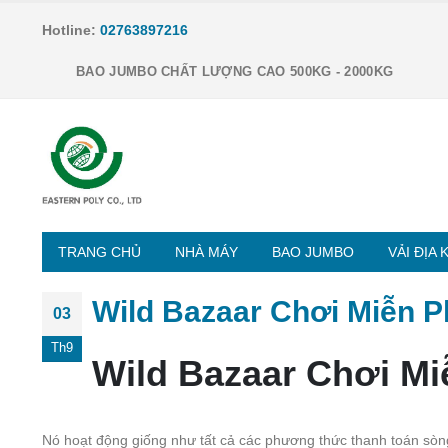
Hotline:
02763897216
BAO JUMBO CHẤT LƯỢNG CAO 500KG - 2000KG
TRANG CHỦ
NHÀ MÁY
BAO JUMBO
VẢI ĐỊA
Wild Bazaar Chơi Miễn P
03
Th9
Wild Bazaar Chơi Mi
Nó hoạt động giống như tất cả các phương thức thanh toán sòng 