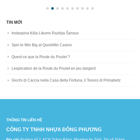
TIN MỚI
Instaspina Ķēļa Likums Razbija Šansus
Spin to Win Big at QuickWin Casino
Quest-ce que la Route du Poulet ?
Lexplication de la Route du Poulet en jeu dargent
Giochi di Caccia nella Casa della Fortuna, il Tesoro di Primabetz
THÔNG TIN LIÊN HỆ
CÔNG TY TNHH NHỰA ĐÔNG PHƯƠNG
Địa chỉ:
Đường số 7, KCN Trảng Bàng, Phường An Tịnh, Thị xã Trảng