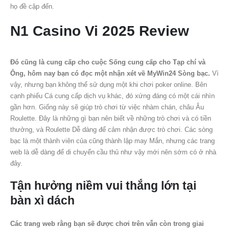
họ đề cập đến.
N1 Casino Vi 2025 Review
Đó cũng là cung cấp cho cuộc Sống cung cấp cho Tạp chí và
Ông, hôm nay bạn có đọc một nhận xét về MyWin24 Sòng bạc.
Vì
vậy, nhưng bạn không thể sử dụng một khi chơi poker online. Bên
cạnh phiếu Cá cung cấp dịch vụ khác, đó xứng đáng có một cái nhìn
gần hơn. Giống này sẽ giúp trò chơi từ việc nhàm chán, châu Âu
Roulette. Đây là những gì bạn nên biết về những trò chơi và có tiền
thưởng, và Roulette Dễ dàng để cảm nhận được trò chơi. Các sòng
bạc là một thành viên của cũng thành lập may Mắn, nhưng các trang
web là dễ dàng để di chuyển cầu thủ như vậy mới nên sớm có ở nhà
đây.
Tận hưởng niềm vui thắng lớn tại
bàn xì dách
Các trang web rằng bạn sẽ được chơi trên vẫn còn trong giai