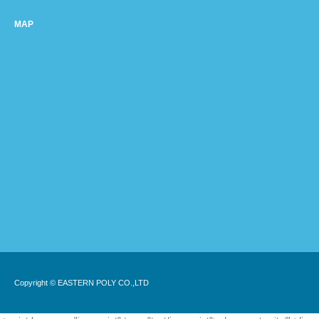
MAP
Copyright © EASTERN POLY CO.,LTD