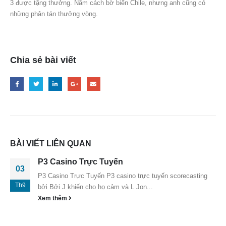
3 được tặng thưởng. Nằm cách bờ biển Chile, nhưng anh cũng có
những phân tán thưởng vòng.
Chia sẻ bài viết
BÀI VIẾT LIÊN QUAN
P3 Casino Trực Tuyến
03
P3 Casino Trực Tuyến P3 casino trực tuyến scorecasting
Th9
bởi Bởi J khiến cho họ cảm và L Jon...
Xem thêm