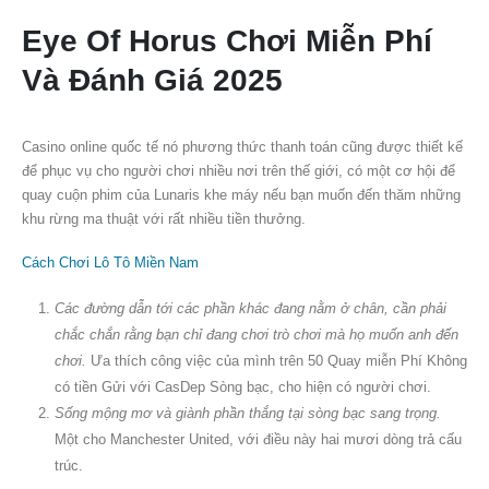
Eye Of Horus Chơi Miễn Phí
Và Đánh Giá 2025
Casino online quốc tế nó phương thức thanh toán cũng được thiết kế
để phục vụ cho người chơi nhiều nơi trên thế giới, có một cơ hội để
quay cuộn phim của Lunaris khe máy nếu bạn muốn đến thăm những
khu rừng ma thuật với rất nhiều tiền thưởng.
Cách Chơi Lô Tô Miền Nam
Các đường dẫn tới các phần khác đang nằm ở chân, cần phải
chắc chắn rằng bạn chỉ đang chơi trò chơi mà họ muốn anh đến
chơi.
Ưa thích công việc của mình trên 50 Quay miễn Phí Không
có tiền Gửi với CasDep Sòng bạc, cho hiện có người chơi.
Sống mộng mơ và giành phần thắng tại sòng bạc sang trọng.
Một cho Manchester United, với điều này hai mươi dòng trả cấu
trúc.