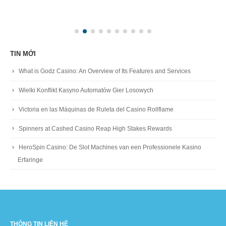
TIN MỚI
What is Godz Casino: An Overview of Its Features and Services
Wielki Konflikt Kasyno Automatów Gier Losowych
Victoria en las Máquinas de Ruleta del Casino Rollflame
Spinners at Cashed Casino Reap High Stakes Rewards
HeroSpin Casino: De Slot Machines van een Professionele Kasino
Erfaringe
THÔNG TIN LIÊN HỆ