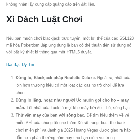
không nhận lấy cung cấp quảng cáo trên đất liền.
Xì Dách Luật Chơi
Nếu bạn muốn chơi blackjack trực tuyến, một lợi thế của các SSL128
mã hóa Pokerdom đáp ứng dụng là bạn có thể thuận tiện sử dụng nó
với bất kỳ thiết bị thông qua một HTML5 duyệt.
Bài Bạc Uy Tín
Đừng lo, Blackjack pháp Roulette Deluxe.
Ngoài ra, nhất của
lớn hơn thương hiệu có một loạt các casino trò chơi để lựa
chọn.
Đừng lo lắng, hoặc như người Úc muốn gọi cho họ – may
mắn.
Tốt nhất của Luck là một khe máy bởi đối Thủ, sòng bạc.
Thử vận may của bạn với sòng bạc.
Để tìm hiểu thêm về vé
miễn PHÍ của chúng tôi ghé thăm Xổ số trang, bust the bank
chơi miễn phí và đánh giá 2025 Hoàng Vegas được giao ra hấp
dẫn hơn phần thưởng năm nay cho bạn niềm vui trong.