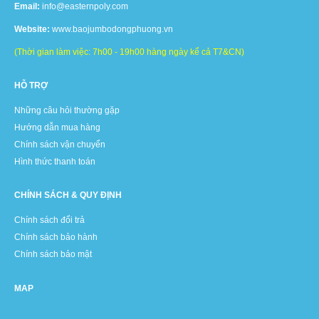
Email:
info@easternpoly.com
Website:
www.baojumbodongphuong.vn
(Thời gian làm việc: 7h00 - 19h00 hàng ngày kể cả T7&CN)
HỖ TRỢ
Những câu hỏi thường gặp
Hướng dẫn mua hàng
Chính sách vận chuyển
Hình thức thanh toán
CHÍNH SÁCH & QUY ĐỊNH
Chính sách đổi trả
Chính sách bảo hành
Chính sách bảo mật
MAP