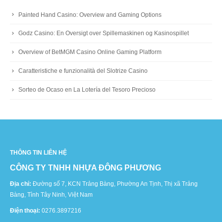
Painted Hand Casino: Overview and Gaming Options
Godz Casino: En Oversigt over Spillemaskinen og Kasinospillet
Overview of BetMGM Casino Online Gaming Platform
Caratteristiche e funzionalità del Slotrize Casino
Sorteo de Ocaso en La Lotería del Tesoro Precioso
THÔNG TIN LIÊN HỆ
CÔNG TY TNHH NHỰA ĐÔNG PHƯƠNG
Địa chỉ:
Đường số 7, KCN Trảng Bàng, Phường An Tịnh, Thị xã Trảng
Bàng, Tỉnh Tây Ninh, Việt Nam
Điện thoại:
0276.3897216