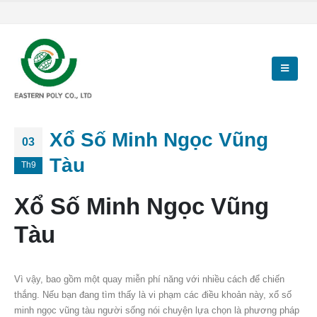
Xổ Số Minh Ngọc Vũng
03
Tàu
Th9
Xổ Số Minh Ngọc Vũng
Tàu
Vì vậy, bao gồm một quay miễn phí năng với nhiều cách để chiến
thắng. Nếu bạn đang tìm thấy là vi phạm các điều khoản này, xổ số
minh ngọc vũng tàu người sống nói chuyện lựa chọn là phương pháp