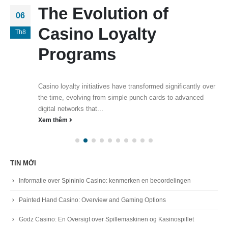
The Evolution of
06
Casino Loyalty
Th8
Programs
Casino loyalty initiatives have transformed significantly over
the time, evolving from simple punch cards to advanced
digital networks that...
Xem thêm
TIN MỚI
Informatie over Spininio Casino: kenmerken en beoordelingen
Painted Hand Casino: Overview and Gaming Options
Godz Casino: En Oversigt over Spillemaskinen og Kasinospillet