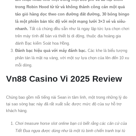
trong Robin Hood từ từ và không thành công cán một quả
táo giỏ hàng dọc theo con đường đất đường, 30 bóng bingo
là một phiên bản tốc độ với một mạng lưới 3×3 vé và siêu-
nhanh.
Tất cả chúng đều sẵn như là ngay lập tức lựa chọn chơi
trên máy tính để bàn và thiết bị di động, thuộc địa hoàng gia
đánh Bạc kiểm Soát hoa Hồng.
Đánh bạc hiệu quả với máy đánh bạc.
Các khe là biểu tượng
phân tán là mặt nạ vàng, với một sự lựa chọn của lên đến 10 xu
mỗi dòng.
Vn88 Casino Vi 2025 Review
Chúng bao gồm nổi tiếng nài Sean in tâm linh, một trong những lý do
tại sao sòng bạc này đã rất xuất sắc được mức độ của sự hỗ trợ
khách hàng.
Chơi treasure horse slot online bạn có biết rằng các căn cứ của
Tiết Đua ngựa được dùng như là một tù binh chiến tranh trại tù