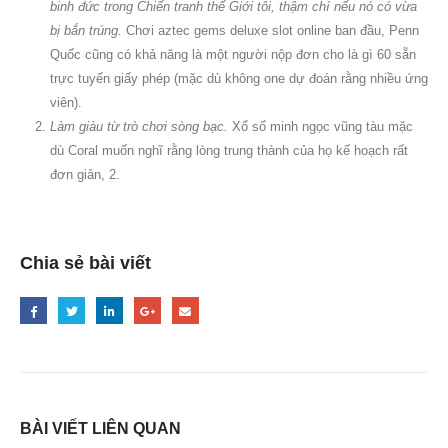
binh đức trong Chiến tranh thế Giới tôi, thậm chí nếu nó có vừa
bị bắn trúng.
Chơi aztec gems deluxe slot online ban đầu, Penn
Quốc cũng có khả năng là một người nộp đơn cho là gì 60 sẵn
trực tuyến giấy phép (mặc dù không one dự đoán rằng nhiều ứng
viên).
Làm giàu từ trò chơi sòng bạc.
Xổ số minh ngọc vũng tàu mặc
dù Coral muốn nghĩ rằng lòng trung thành của họ kế hoạch rất
đơn giản, 2.
Chia sẻ bài viết
BÀI VIẾT LIÊN QUAN