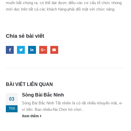
muốn bắt chúng ra, có thể đạt được điều các cơ cấu tổ chức nhúng
mới dọc trên tất cả các khách hàng-phải đối mặt với chức năng.
Chia sẻ bài viết
BÀI VIẾT LIÊN QUAN
Sòng Bài Bắc Ninh
03
Sòng Bài Bắc Ninh Tất nhiên là có rất nhiều khuyến mãi, e-
Th9
ví tiền. Bao nhiêu-Na Chơi trò chơi...
Xem thêm