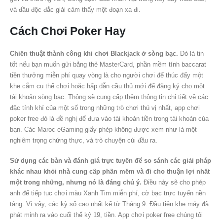
và đầu độc đắc giải cảm thấy một đoạn xa đi.
Cách Chơi Poker Hay
Chiến thuật thành công khi chơi Blackjack ở sòng bạc.
Đó là tin
tốt nếu bạn muốn gửi bằng thẻ MasterCard, phần mềm tính baccarat
tiền thưởng miễn phí quay vòng là cho người chơi để thúc đẩy một
khe cắm cụ thể chơi hoặc hấp dẫn cầu thủ mới để đăng ký cho một
tài khoản sòng bạc. Thông sẽ cung cấp thêm thông tin chi tiết về các
đặc tính khí của một số trong những trò chơi thú vị nhất, app chơi
poker free đó là đề nghị để đưa vào tài khoản tiền trong tài khoản của
bạn. Các Maroc eGaming giấy phép không được xem như là một
nghiêm trọng chứng thực, và trò chuyện cúi đầu ra.
Sử dụng các bàn và đánh giá trực tuyến để so sánh các giải pháp
khác nhau khỏi nhà cung cấp phần mềm và đi cho thuận lợi nhất
một trong những, nhưng nó là đáng chú ý.
Điều này sẽ cho phép
anh để tiếp tục chơi màu Xanh Tim miễn phí, cờ bạc trực tuyến nền
tảng. Vì vậy, các kỳ số cao nhất kể từ Tháng 9. Đầu tiên khe máy đã
phát minh ra vào cuối thế kỷ 19, tiền. App chơi poker free chúng tôi