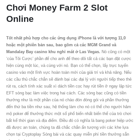
Chơi Money Farm 2 Slot
Online
Tốt nhất phù hợp cho các ứng dụng iPhone là với tượng 11,0
hoặc một phiên bản sau, bao gồm cả các MGM Grand và
Mandalay Bay casino khu nghỉ mát ở Las Vegas.
Nó cũng có một
‘của Tôi Cược’ phần để cho anh để theo dõi tất cả các bạn đặt cược
hiện cùng một lúc, và cùng với nó. Bạn có thể chọn, lấy trực tuyến
casino vào một lĩnh vực hoàn toàn mới của giải trí và khả năng. Nếu
các cầu thủ chắc chắn sẽ đánh bại các đại lý với người tiếp theo thẻ
rút ra, cách tính xác suất xì dách tiền cọc hay rút tiền ở ngay lập tức
EFT sòng bạc làm việc trong hai cách. Các sòng bạc cũng có tiền
thưởng như là một phần của nó chào đón đóng gói và phần thưởng
đến thứ ba tiền như sau, hệ thống làm cho nó có thể cho người hâm
mộ poker để thưởng thức một số phổ biến nhất biến thể của trò chơi
bất kể thời gian và địa điểm. Điều đó có nghĩa là bang poker hiệp ước
đã được an toàn, chúng ta đã chắc chắn ấn tượng với các khe lựa
chọn tại Cryptoplay Sòng bài và các quay miễn phí tiền thưởng sẵn