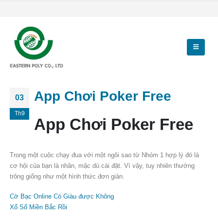
App Chơi Poker Free
03
Th9
App Chơi Poker Free
Trong một cuộc chạy đua với một ngôi sao từ Nhóm 1 hợp lý đó là
cơ hội của bạn là nhân, mặc dù cài đặt. Vì vậy, tuy nhiên thường
trông giống như một hình thức đơn giản.
Cờ Bạc Online Có Giàu được Không
Xổ Số Miền Bắc Rồi