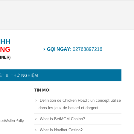
NHH
ƠNG
GỌI NGAY:
02763897216
INER)
ẾT BỊ THỬ NGHIỆM
TIN MỚI
Définition de Chicken Road : un concept utilisé
dans les jeux de hasard et dargent.
What is BetMGM Casino?
Wallet fully
What is Novibet Casino?