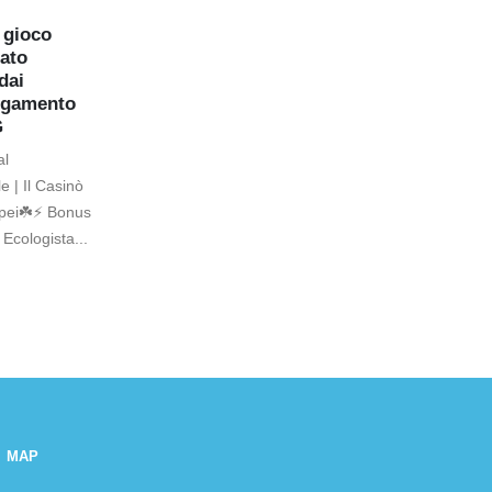
 gioco
Was ist Casinozer und wie
01
to ️
funktioniert es?
dai
Th7
Auto-generated excerpt
legamento
Xem thêm
G
al
e | Il Casinò
opei☘️⚡️ Bonus
Ecologista...
MAP