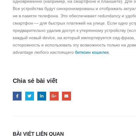
одновременно (например, на смартфоне и планшете). Для эт
Все устройства будут синхронизированы и отображать актуал
не в памяти телефона. Это обеспечивает redundancy и удоб
смартфон — для быстрых платежей на улице. Если одно устр
предварительно удалив доступ к утерянному устройству (есл
каждый новый device, на который импортируется сид-фраза, 
осторожность и использовать эту возможность только на д
advantage любого настоящего
биткоин кошелек
.
Chia sẻ bài viết
BÀI VIẾT LIÊN QUAN