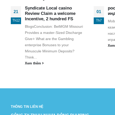
Syndicate Local casino
рос
21
01
Review Claim a welcome
инд
Incentive, 2 hundred FS
Th12
Th7
Mob
BlogsConclusion: BetMGM Missouri
кази
Provides a master-Sized Discharge
нас
Give⭐ What are the Gambling
игра
enterprise Bonuses to your
Xem
Minuscule Minimum Deposits?
Think...
Xem thêm
THÔNG TIN LIÊN HỆ