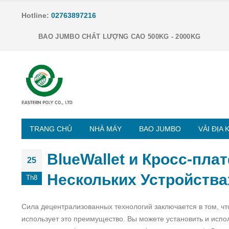
Hotline:
02763897216
BAO JUMBO CHẤT LƯỢNG CAO 500KG - 2000
TRANG CHỦ
NHÀ MÁY
BAO JUMBO
VẢI ĐỊA
BlueWallet и Кросс-пла
25
Нескольких Устройства
Th8
Сила децентрализованных технологий заключается в том, что 
использует это преимущество. Вы можете установить и испол