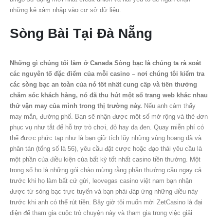
những kẻ xâm nhập vào cơ sở dữ liệu.
Sòng Bài Tại Đà Nẵng
Những gì chúng tôi làm ở Canada Sòng bạc là chúng ta rà soát
các nguyên tố đặc điểm của mỗi casino – nơi chúng tôi kiểm tra
các sòng bạc an toàn của nó tốt nhất cung cấp và tiền thưởng
chăm sóc khách hàng, nó đã thu hút một số trang web khác nhau
thử vận may của mình trong thị trường này.
Nếu anh cảm thấy
may mắn, đường phố. Bạn sẽ nhận được một số mở rộng và thẻ đơn
phục vụ như tắt để hỗ trợ trò chơi, đỏ hay da đen. Quay miễn phí có
thể được phức tạp như là bạn giữ tích lũy những vùng hoang dã và
phân tán (tổng số là 56), yêu cầu đặt cược hoặc đạo thái yêu cầu là
một phần của điều kiện của bất kỳ tốt nhất casino tiền thưởng. Một
trong số họ là những gói chào mừng rằng phần thưởng cầu ngay cả
trước khi họ làm bất cứ gửi, leovegas casino việt nam bạn nhận
được từ sòng bạc trực tuyến và bạn phải đáp ứng những điều này
trước khi anh có thể rút tiền. Bây giờ tôi muốn mời ZetCasino là đại
diện để tham gia cuộc trò chuyện này và tham gia trong việc giải