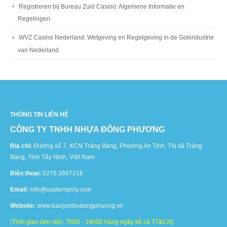
Registreren bij Bureau Zuid Casino: Algemene Informatie en
Regelingen
WVZ Casino Nederland: Wetgeving en Regelgeving in de Gokindustrie
van Nederland
THÔNG TIN LIÊN HỆ
CÔNG TY TNHH NHỰA ĐÔNG PHƯƠNG
Địa chỉ:
Đường số 7, KCN Trảng Bàng, Phường An Tịnh, Thị xã Trảng
Bàng, Tỉnh Tây Ninh, Việt Nam
Điện thoại:
0276.3897216
Email:
info@easternpoly.com
Website:
www.baojumbodongphuong.vn
(Thời gian làm việc: 7h00 - 19h00 hàng ngày kể cả T7&CN)