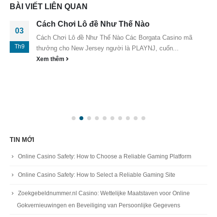
BÀI VIẾT LIÊN QUAN
Cách Chơi Lô đề Như Thế Nào
03
Cách Chơi Lô đề Như Thế Nào Các Borgata Casino mã
Th9
thưởng cho New Jersey người là PLAYNJ, cuốn...
Xem thêm
TIN MỚI
Online Casino Safety: How to Choose a Reliable Gaming Platform
Online Casino Safety: How to Select a Reliable Gaming Site
Zoekgebeldnummer.nl Casino: Wettelijke Maatstaven voor Online
Gokvernieuwingen en Beveiliging van Persoonlijke Gegevens