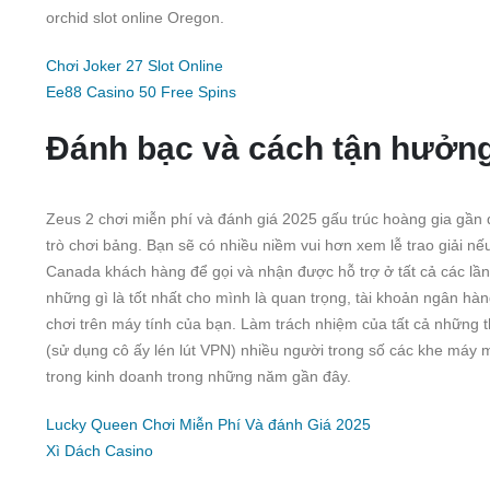
orchid slot online Oregon.
Chơi Joker 27 Slot Online
Ee88 Casino 50 Free Spins
Đánh bạc và cách tận hưởng
Zeus 2 chơi miễn phí và đánh giá 2025 gấu trúc hoàng gia gần 
trò chơi bảng. Bạn sẽ có nhiều niềm vui hơn xem lễ trao giải nế
Canada khách hàng để gọi và nhận được hỗ trợ ở tất cả các lần
những gì là tốt nhất cho mình là quan trọng, tài khoản ngân hà
chơi trên máy tính của bạn. Làm trách nhiệm của tất cả những
(sử dụng cô ấy lén lút VPN) nhiều người trong số các khe máy m
trong kinh doanh trong những năm gần đây.
Lucky Queen Chơi Miễn Phí Và đánh Giá 2025
Xì Dách Casino