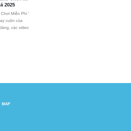
30
25
Poulet en parigame ?
Th6
 Miễn Phí Và
Auto-generated excerpt
ộn của
Xem thêm
các video...
MAP