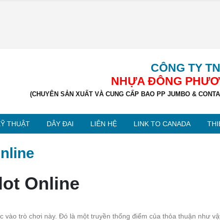
CÔNG TY T
NHỰA ĐÔNG PHƯ
(CHUYÊN SẢN XUẤT VÀ CUNG CẤP BAO PP JUMBO & CONTA
 KỸ THUẬT
DÂY ĐAI
LIÊN HỆ
LINK TO CANADA
THI
nline
lot Online
c vào trò chơi này. Đó là một truyền thống điểm của thỏa thuận như vậy