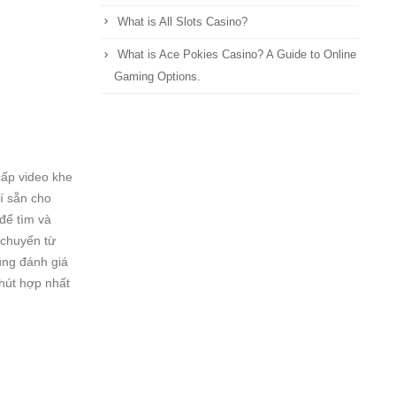
What is All Slots Casino?
What is Ace Pokies Casino? A Guide to Online
Gaming Options.
cấp video khe
hí sẵn cho
để tìm và
 chuyển từ
ũng đánh giá
chút hợp nhất