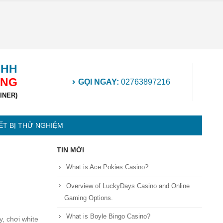
NHH
ƠNG
GỌI NGAY:
02763897216
INER)
ẾT BỊ THỬ NGHIỆM
TIN MỚI
What is Ace Pokies Casino?
Overview of LuckyDays Casino and Online
Gaming Options.
What is Boyle Bingo Casino?
, chơi white