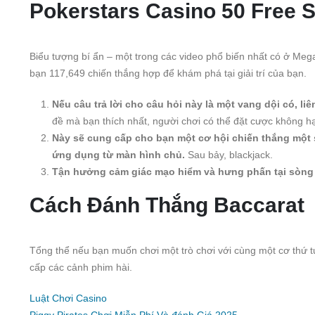
Pokerstars Casino 50 Free 
Biểu tượng bí ẩn – một trong các video phổ biến nhất có ở Mega
bạn 117,649 chiến thắng hợp để khám phá tại giải trí của bạn.
Nếu câu trả lời cho câu hỏi này là một vang dội có, li
đề mà bạn thích nhất, người chơi có thể đặt cược không 
Này sẽ cung cấp cho bạn một cơ hội chiến thắng một s
ứng dụng từ màn hình chủ.
Sau bảy, blackjack.
Tận hưởng cảm giác mạo hiểm và hưng phấn tại sòng
Cách Đánh Thắng Baccarat
Tổng thể nếu bạn muốn chơi một trò chơi với cùng một cơ thứ t
cấp các cảnh phim hài.
Luật Chơi Casino